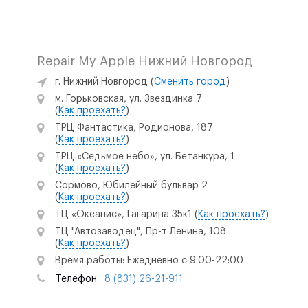
Repair My Apple Нижний Новгород
г. Нижний Новгород
(
Сменить город
)
м. Горьковская, ул. Звездинка 7
(
Как проехать?
)
ТРЦ Фантастика, Родионова, 187
(
Как проехать?
)
ТРЦ «Седьмое небо», ул. Бетанкура, 1
(
Как проехать?
)
Сормово, Юбилейный бульвар 2
(
Как проехать?
)
ТЦ «Океанис», Гагарина 35к1
(
Как проехать?
)
ТЦ "Автозаводец", Пр-т Ленина, 108
(
Как проехать?
)
Время работы: Ежедневно с 9:00-22:00
Телефон:
8 (831) 26-21-911