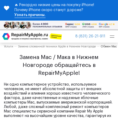
🔥 Рекордно низкие цены на покупку iPhone!
Почему iPhone скоро станут дороже?
Узнать причины.
Tog
8 (831) 26-21-911
nav
Услуги
Замена сломанной техники Apple в Нижнем Новгороде
Обмен Mac 
Замена Mac / Мака в Нижнем
Новгороде обращайтесь в
RepairMyApple!
Ни одно компьютерное устройство, используемое
человеком, не имеет абсолютной защиты от внешних
воздействий и влияния хорошо известного человеческого
фактора, даже качественные и надежные яблочные
компьютеры Mac, выпускаемые американской корпорацией.
Любой, даже сложный комплексный ремонт компьютеров
Mac специалисты сервисной компании Repair My Apple
выполняют на высочайшем уровне качества, гарантируя их