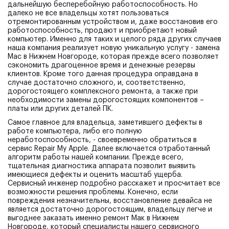
дальнейшую бесперебойную работоспособность. Но
далеко не все владельцы хотят пользоваться
отремонтированным устройством и, даже восстановив его
работоспособность, продают и приобретают новый
компьютер. Именно для таких и целого ряда других случаев
наша компания реализует новую уникальную услугу - замена
Mac в Нижнем Новгороде, которая прежде всего позволяет
сэкономить драгоценное время и денежные резервы
клиентов. Кроме того данная процедура оправдана в
случае достаточно сложного, и, соответственно,
дорогостоящего комплексного ремонта, а также при
необходимости замены дорогостоящих компонентов –
платы или других деталей ПК.
Самое главное для владельца, заметившего дефекты в
работе компьютера, либо его полную
неработоспособность, - своевременно обратиться в
сервис Repair My Apple. Далее включается отработанный
алгоритм работы нашей компании. Прежде всего,
тщательная диагностика аппарата позволит выявить
имеющиеся дефекты и оценить масштаб ущерба.
Сервисный инженер подробно расскажет и просчитает все
возможности решения проблемы. Конечно, если
повреждения незначительны, восстановление девайса не
является достаточно дорогостоящим, владельцу легче и
выгоднее заказать именно ремонт Мак в Нижнем
Новгороде, который специалисты нашего сервисного