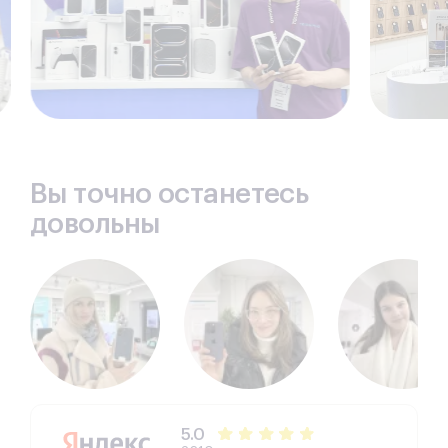
должна насторожить - в первом случае может
быть низкое качество, в другом – завышенный
ценник услуг.
Наши конкурентные преимущества
Профильный сервисный центр – лучшее, что можно
выбрать, если нужен надежный ремонт яблочного
смартфона. Наша команда работает по принципам, в
основе которых заложен профессионализм,
ответственность и честное отношение к делу.
Вы точно останетесь
Высокая квалификация сотрудников.
Все
довольны
специалисты проходят серьезный профильный
отбор, повышают мастерство, регулярно
обучаются, большинство имеет сертификацию
Apple.У нас работают позитивные, активные,
ответственные, молодые специалисты своего
дела.
Профессиональный инструмент
позволяет
оптимизировать все операции, проводить их
максимально эффективно. Регулярно обновляем
материальную базу, внедряем современное
оборудование, автоматизируем многие
процессы.
Соблюдаем технологию.
Каждый ремонт имеет
5.0
четко отработанную последовательность, этапы