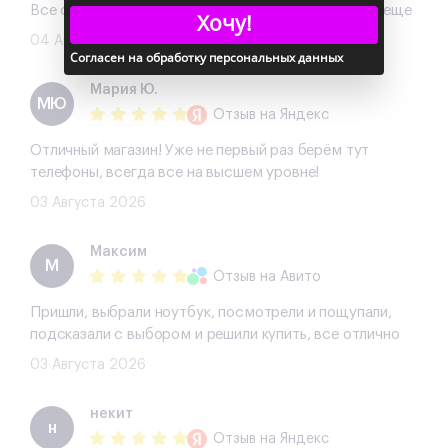
Все отлично, хороший телефон, буду обращаться еще
Хочу!
04 Августа 2026
Согласен на обработку персональных данных
Мария Ю.
МЮ
Отзыв
на Яндекс
Отличный магазин! Уже не первый раз берём тут
телефоны, всегда все на высшем уровне!
03 Августа 2026
Максим
М
Отзыв
на Авито
Пришли, выбрали ноутбук, посмотрели и пощупали,
подсказали с выбором и решили купить, все отлично
03 Августа 2026
некит
н
Отзыв
на Яндекс