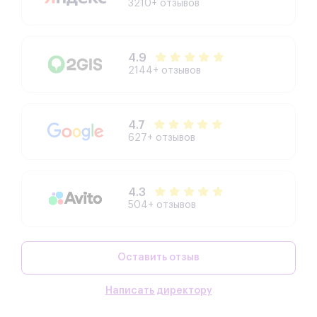
3210+ отзывов
проведения. Точно соблюдаем все требования
разработчиков, учитываем конструктивные
особенности устройств, соблюдаем правила
безопасности. Благодаря этому
восстановленные смартфоны работают
4.9
безотказно долгое время.
2144+ отзывов
4.7
627+ отзывов
4.3
504+ отзывов
Оставить отзыв
Написать директору