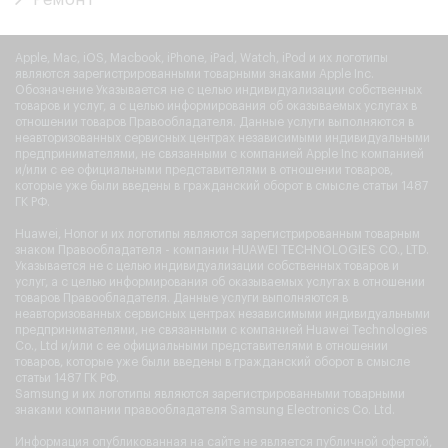
Apple, Mac, iOS, Macbook, iPhone, iPad, Watch, iPod и их логотипы
являются зарегистрированными товарными знаками Apple Inc.
Обозначение Указывается не с целью индивидуализации собственных
товаров и услуг, а с целью информирования об оказываемых услугах в
отношении товаров Правообладателя. Данные услуги выполняются в
неавторизованных сервисных центрах независимыми индивидуальными
предпринимателями, не связанными с компанией Apple Inc компанией
и/или с ее официальными представителями в отношении товаров,
которые уже были введены в гражданский оборот в смысле статьи 1487
ГК РФ.
Huawei, Honor и их логотипы являются зарегистрированным товарным
знаком Правообладателя - компании HUAWEI TECHNOLOGIES CO., LTD.
Указывается не с целью индивидуализации собственных товаров и
услуг, а с целью информирования об оказываемых услугах в отношении
товаров Правообладателя. Данные услуги выполняются в
неавторизованных сервисных центрах независимыми индивидуальными
предпринимателями, не связанными с компанией Huawei Technologies
Co., Ltd и/или с ее официальными представителями в отношении
товаров, которые уже были введены в гражданский оборот в смысле
статьи 1487 ГК РФ.
Samsung и их логотипы являются зарегистрированными товарными
знаками компании правообладателя Samsung Electronics Co. Ltd.
Информация опубликованная на сайте не является публичной офертой,