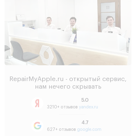
RepairMyApple.ru - открытый сервис,
нам нечего скрывать
5.0
3210+ отзывов
yandex.ru
4.7
627+ отзывов
google.com