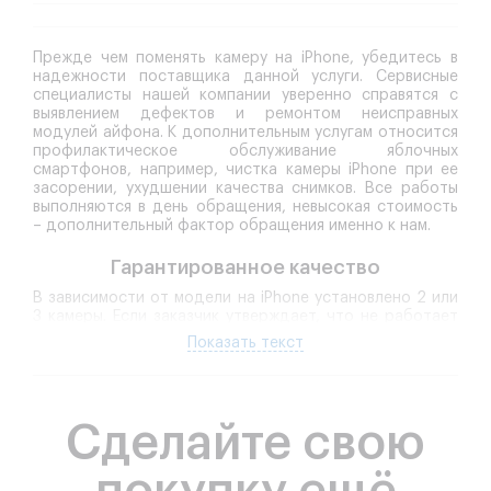
Прежде чем поменять камеру на iPhone, убедитесь в
надежности поставщика данной услуги. Сервисные
специалисты нашей компании уверенно справятся с
выявлением дефектов и ремонтом неисправных
модулей айфона. К дополнительным услугам относится
профилактическое обслуживание яблочных
смартфонов, например, чистка камеры iPhone при ее
засорении, ухудшении качества снимков. Все работы
выполняются в день обращения, невысокая стоимость
– дополнительный фактор обращения именно к нам.
Гарантированное качество
В зависимости от модели на iPhone установлено 2 или
3 камеры. Если заказчик утверждает, что не работает
камера на айфоне, логично уточнить, какая именно:
Показать текст
фронтальная или основная. В некоторых случаях
вполне достаточно почистить заднюю камеру от пыли,
чтобы снимкам вернулось изначальное качество.
Симптомы неисправностей
камеры чаще всего
Сделайте свою
неявные, скрытые. Чтобы понять, что не работает
камера и вспышка, они не обязательно должны
быть разбиты. Например, корпус греется в