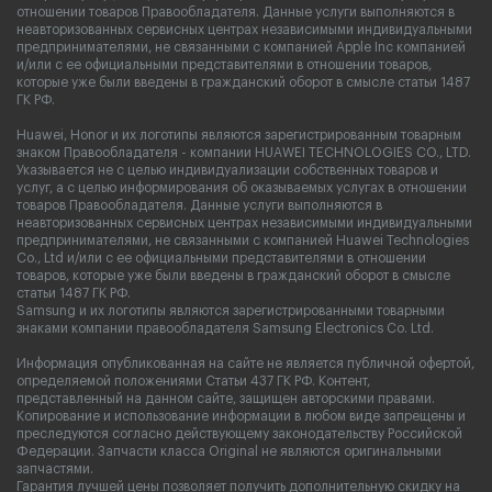
отношении товаров Правообладателя. Данные услуги выполняются в
неавторизованных сервисных центрах независимыми индивидуальными
предпринимателями, не связанными с компанией Apple Inc компанией
и/или с ее официальными представителями в отношении товаров,
которые уже были введены в гражданский оборот в смысле статьи 1487
ГК РФ.
Huawei, Honor и их логотипы являются зарегистрированным товарным
знаком Правообладателя - компании HUAWEI TECHNOLOGIES CO., LTD.
Указывается не с целью индивидуализации собственных товаров и
услуг, а с целью информирования об оказываемых услугах в отношении
товаров Правообладателя. Данные услуги выполняются в
неавторизованных сервисных центрах независимыми индивидуальными
предпринимателями, не связанными с компанией Huawei Technologies
Co., Ltd и/или с ее официальными представителями в отношении
товаров, которые уже были введены в гражданский оборот в смысле
статьи 1487 ГК РФ.
Samsung и их логотипы являются зарегистрированными товарными
знаками компании правообладателя Samsung Electronics Co. Ltd.
Информация опубликованная на сайте не является публичной офертой,
определяемой положениями Статьи 437 ГК РФ. Контент,
представленный на данном сайте, защищен авторскими правами.
Копирование и использование информации в любом виде запрещены и
преследуются согласно действующему законодательству Российской
Федерации. Запчасти класса Original не являются оригинальными
запчастями.
Гарантия лучшей цены позволяет получить дополнительную скидку на