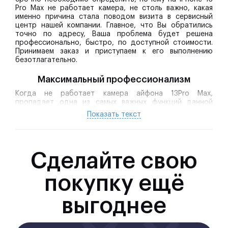
Pro Max не работает камера, не столь важно, какая
именно причина стала поводом визита в сервисный
центр нашей компании. Главное, что Вы обратились
точно по адресу, Ваша проблема будет решена
профессионально, быстро, по доступной стоимости.
Принимаем заказ и приступаем к его выполнению
безотлагательно.
Максимальный профессионализм
Когда не работает камера айфона 13Pro Max,
пропадает одна из самых важных функций данной
модели. Уникальные камеры 13 Про – одна из основных
Показать текст
причин гордости разработчиков, поэтому
ликвидировать неисправность необходимо без
промедления.
Специфика устройства
определяет принципы и
Сделайте свою
последовательность, по которым проводится
замена камеры айфон 13 Про Макс. Тройной блок
покупку ещё
камер требует особого внимания и аккуратной
работы. Чаще всего замена задней камеры iPhone
13 Pro Max проводится в комплексе, единым
выгоднее
блоком, но конкретика ремонта зависит от
характера повреждений и наличия определенных
неисправностей.