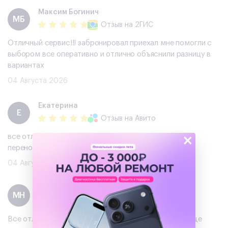
Максим Богинич
МБ
Отзыв
на 2ГИС
Отличный сервис!!! забронировал приехал мне помогли с
выбором все оперативно и отлично объяснили разницу в
вариантах
04 Августа 2026
Екатерина
Е
Отзыв
на Авито
×
все отлично)сделали скидку и подарок ,помогли с
переносом данных !рекомендую
04 Августа 2026
Михаил Нужин
МН
Отзыв
на Авито
Все отлично, хороший телефон, буду обращаться еще