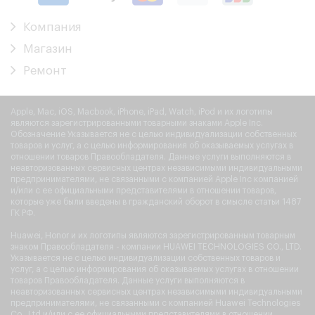
Компания
Магазин
Ремонт
Apple, Mac, iOS, Macbook, iPhone, iPad, Watch, iPod и их логотипы
являются зарегистрированными товарными знаками Apple Inc.
Обозначение Указывается не с целью индивидуализации собственных
товаров и услуг, а с целью информирования об оказываемых услугах в
отношении товаров Правообладателя. Данные услуги выполняются в
неавторизованных сервисных центрах независимыми индивидуальными
предпринимателями, не связанными с компанией Apple Inc компанией
и/или с ее официальными представителями в отношении товаров,
которые уже были введены в гражданский оборот в смысле статьи 1487
ГК РФ.
Huawei, Honor и их логотипы являются зарегистрированным товарным
знаком Правообладателя - компании HUAWEI TECHNOLOGIES CO., LTD.
Указывается не с целью индивидуализации собственных товаров и
услуг, а с целью информирования об оказываемых услугах в отношении
товаров Правообладателя. Данные услуги выполняются в
неавторизованных сервисных центрах независимыми индивидуальными
предпринимателями, не связанными с компанией Huawei Technologies
Co., Ltd и/или с ее официальными представителями в отношении