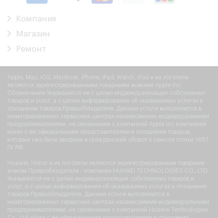
Компания
Магазин
Ремонт
Apple, Mac, iOS, Macbook, iPhone, iPad, Watch, iPod и их логотипы
являются зарегистрированными товарными знаками Apple Inc.
Обозначение Указывается не с целью индивидуализации собственных
товаров и услуг, а с целью информирования об оказываемых услугах в
отношении товаров Правообладателя. Данные услуги выполняются в
неавторизованных сервисных центрах независимыми индивидуальными
предпринимателями, не связанными с компанией Apple Inc компанией
и/или с ее официальными представителями в отношении товаров,
которые уже были введены в гражданский оборот в смысле статьи 1487
ГК РФ.
Huawei, Honor и их логотипы являются зарегистрированным товарным
знаком Правообладателя - компании HUAWEI TECHNOLOGIES CO., LTD.
Указывается не с целью индивидуализации собственных товаров и
услуг, а с целью информирования об оказываемых услугах в отношении
товаров Правообладателя. Данные услуги выполняются в
неавторизованных сервисных центрах независимыми индивидуальными
предпринимателями, не связанными с компанией Huawei Technologies
Co., Ltd и/или с ее официальными представителями в отношении