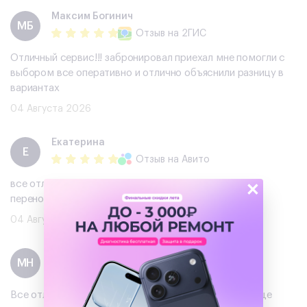
Максим Богинич
МБ
Отзыв
на 2ГИС
Отличный сервис!!! забронировал приехал мне помогли с
выбором все оперативно и отлично объяснили разницу в
вариантах
04 Августа 2026
Екатерина
Е
Отзыв
на Авито
×
все отлично)сделали скидку и подарок ,помогли с
переносом данных !рекомендую
04 Августа 2026
Михаил Нужин
МН
Отзыв
на Авито
Все отлично, хороший телефон, буду обращаться еще