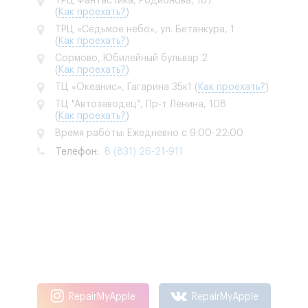
ТРЦ Фантастика, Родионова, 187
(
Как проехать?
)
ТРЦ «Седьмое небо», ул. Бетанкура, 1
(
Как проехать?
)
Сормово, Юбилейный бульвар 2
(
Как проехать?
)
ТЦ «Океанис», Гагарина 35к1
(
Как проехать?
)
ТЦ "Автозаводец", Пр-т Ленина, 108
(
Как проехать?
)
Время работы: Ежедневно с 9:00-22:00
Телефон:
8 (831) 26-21-911
RepairMyApple
RepairMyApple