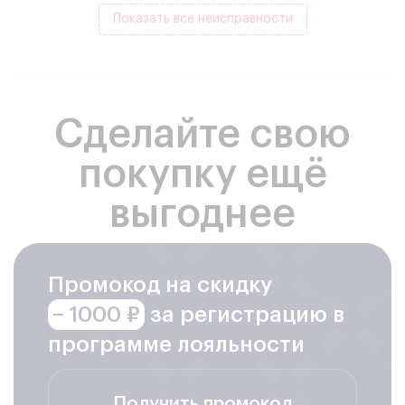
предложить вам наиболее выгодные условия. При этом
Показать все неисправности
качество работы у нас всегда остается на высшем уровне.
Вы можете воспользоваться специальным предложением
бесплатно провести диагностику и получить
дополнительные скидки на ремонт.
Шаги замены.
Прежде чем начать любой ремонт, нужно
подготовиться, тщательно спланировать и провести все
Сделайте свою
этапы.
Отсоединить айфон от питания, обесточить его.
покупку ещё
Демонтировать стекло.
Очистить рамку от следов клея.
Установить новое стекло.
выгоднее
Проверить качество ремонта и работу айфона.
Вы, конечно, можете попытаться сделать это
самостоятельно, взять на себя ответственность за
возможные риски. Но лучшее решение – оставить заявку на
Промокод на скидку
ремонт, обратившись в наш офис, тогда замена пройдет
гарантировано качественно и безопасно.
− 1000 ₽
за регистрацию в
Почему клиенты нам доверяют
программе лояльности
Замена стекла айфон 15 2023 года – самое оптимальное
решение восстановления мобильного устройства, если
стекло разбито, а матрица цела и нормально работает.
Получить промокод