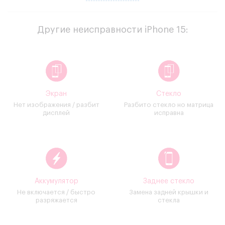
разбился, но повреждения только внешние – трещины,
царапины.
Основные причины,
по которым требуется заменить стекло
Другие неисправности iPhone 15:
на iPhone 15 Pro Max – это неосторожное обращение, по
факту которого происходит удар, падение. В итоге на
телефоне остаются различные варианты дефектов. И тут
есть два типа развития событий. Если проблемы серьезные:
поврежден сенсор, на экране появились черные пятна и
полосы, изображение передается с искажениями, видео
отсутствует – нужно менять весь модуль в сборе. Если же
вам повезло отделаться легким испугом – на экране
Экран
Стекло
появились легкие трещины и потертости, поможет замена
Нет изображения / разбит
Разбито стекло но матрица
стекла iPhone 15 .
дисплей
исправна
Зачем нужен ремонт стекла iPhone 15 Pro Max.
Ошибается
тот, кто думает, что замена стекла на айфон 15 Pro Max –
чисто косметическая процедура. Необходимость заменить
стекло вызвана не только эстетическими причинами –
царапины могут вызвать дальнейшее повреждение экрана и
даже неполадки в работе приложений. Поэтому
рекомендуется обратиться в сервисный центр при первых
Аккумулятор
Заднее стекло
признаках повреждения и поменять дефектную деталь.
Не включается / быстро
Замена задней крышки и
Доступная стоимость. Мы предлагаем
разряжается
стекла
конкурентоспособные цены на ремонт стекла iPhone. Мы
понимаем, что цена замены айфона может быть
дорогостоящей процедурой, поэтому мы стремимся