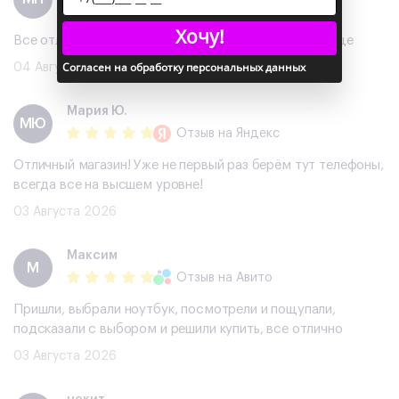
Отзыв
на Авито
Хочу!
Все отлично, хороший телефон, буду обращаться еще
Согласен на обработку персональных данных
04 Августа 2026
Мария Ю.
МЮ
Отзыв
на Яндекс
Отличный магазин! Уже не первый раз берём тут телефоны,
всегда все на высшем уровне!
03 Августа 2026
Максим
М
Отзыв
на Авито
Пришли, выбрали ноутбук, посмотрели и пощупали,
подсказали с выбором и решили купить, все отлично
03 Августа 2026