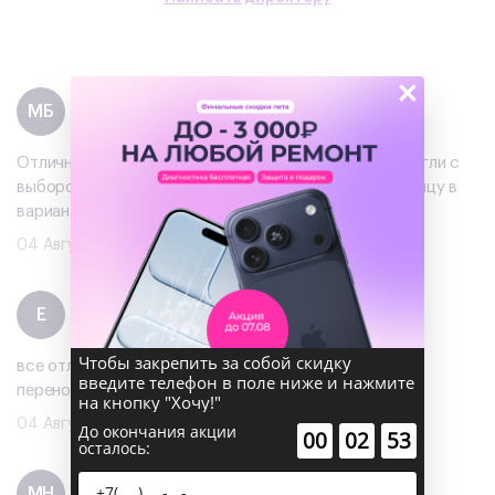
×
Максим Богинич
МБ
Отзыв
на 2ГИС
Отличный сервис!!! забронировал приехал мне помогли с
выбором все оперативно и отлично объяснили разницу в
вариантах
04 Августа 2026
Екатерина
Е
Отзыв
на Авито
Чтобы закрепить за собой скидку
все отлично)сделали скидку и подарок ,помогли с
введите телефон в поле ниже и нажмите
переносом данных !рекомендую
на кнопку "Хочу!"
04 Августа 2026
До окончания акции
:
:
00
02
53
осталось:
Михаил Нужин
МН