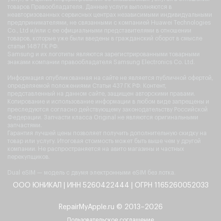
товаров Правообладателя. Данные услуги выполняются в
неавторизованных сервисных центрах независимыми индивидуальными
предпринимателями, не связанными с компанией Huawei Technologies
Co., Ltd и/или с ее официальными представителями в отношении
товаров, которые уже были введены в гражданский оборот в смысле
статьи 1487 ГК РФ.
Samsung и их логотипы являются зарегистрированными товарными
знаками компании правообладателя Samsung Electronics Co. Ltd.
Информация опубликованная на сайте не является публичной офертой,
определяемой положениями Статьи 437 ГК РФ. Контент,
представленный на данном сайте, защищен авторскими правами.
Копирование и использование информации в любом виде запрещены и
преследуются согласно действующему законодательству Российской
Федерации. Запчасти класса Original не являются оригинальными
запчастями.
Гарантия лучшей цены позволяет получить дополнительную скидку на
товар или услугу. Итоговая стоимость может быть выше чем у другой
компании. Не распространяется на авито магазины и частных
перекупщиков.
Dual eSIM — модель с двумя электронными eSIM без лотка.
ООО ЮНИКАЛ | ИНН 5260422444 | ОГРН 1165260052033
RepairMyApple.ru © 2013–2026
Пользовательское соглашение