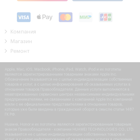
Компания
Магазин
Ремонт
Apple, Mac, iOS, Macbook, iPhone, iPad, Watch, iPod и их логотипы
являются зарегистрированными товарными знаками Apple Inc.
Обозначение Указывается не с целью индивидуализации собственных
товаров и услуг, а с целью информирования об оказываемых услугах в
отношении товаров Правообладателя. Данные услуги выполняются в
неавторизованных сервисных центрах независимыми индивидуальными
предпринимателями, не связанными с компанией Apple Inc компанией
и/или с ее официальными представителями в отношении товаров,
которые уже были введены в гражданский оборот в смысле статьи 1487
ГК РФ.
Huawei, Honor и их логотипы являются зарегистрированным товарным
знаком Правообладателя - компании HUAWEI TECHNOLOGIES CO., LTD.
Указывается не с целью индивидуализации собственных товаров и
услуг, а с целью информирования об оказываемых услугах в отношении