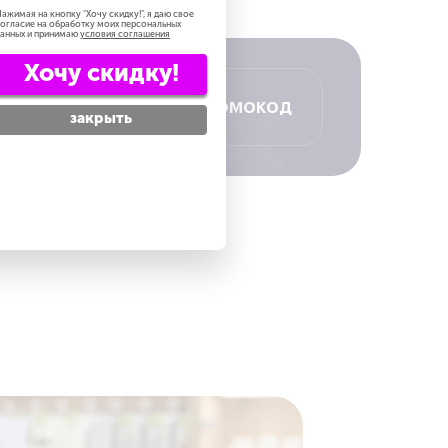
выгоднее
ажимая на кнопку "
Хочу скидку!
", я даю свое
огласие на обработку моих персональных
анных и принимаю
условия соглашения
Хочу скидку!
Получить промокод
закрыть