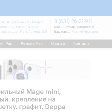
8 (831) 26-21-911
во, Юбилейный бульвар 2
Океанис», Гагарина 35к1
9:00 — 22:00, ежедневно
втозаводец", Пр-т Ленина, 108
Ваш город:
Нижний Новгород
нт iPad
Ремонт Mac
Отзывы
Контакты
ильный Mage mini,
ый, крепление на
шетку, графит, Deppa