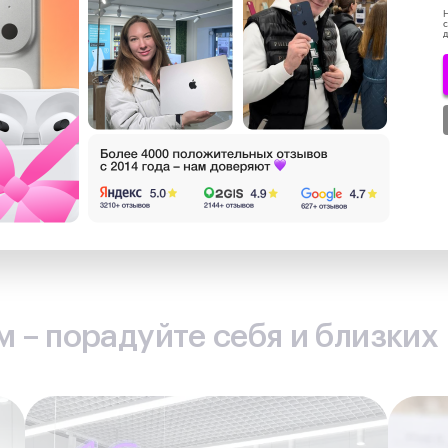
е свою покупку ещё 
Н
с
д
0 ₽
за
 лояльности
 – порадуйте себя и близких