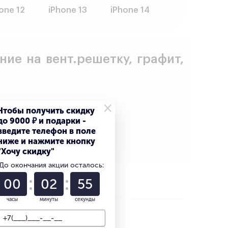
one 12
iPhone 13
iPhone 14
ие на вент.решетку, графит,
×
Чтобы получить скидку
до 9000 ₽ и подарки -
введите телефон в поле
ниже и нажмите кнопку
"Хочу скидку"
До окончания акции осталось:
00
02
53
часы
минуты
секунды