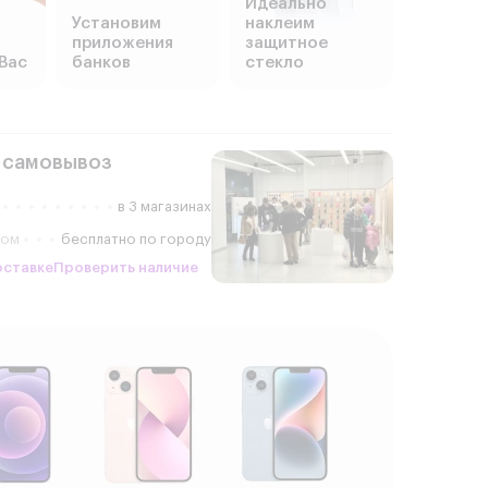
Идеально
Установим
наклеим
приложения
защитное
Вас
банков
стекло
 самовывоз
в 3 магазинах
ром
бесплатно по городу
оставке
Проверить наличие