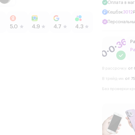
Оплата в ма
Кешбэк
3012
Персональны
Ра
Р
В рассрочку:
от 
В трейд-ин:
от 75
Без проверки кр