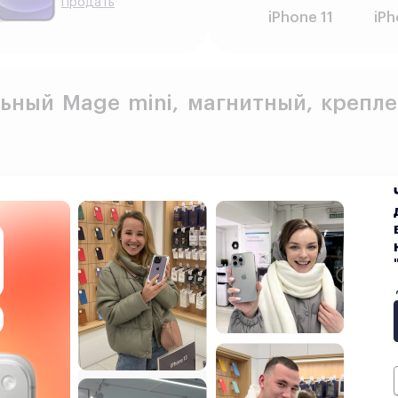
Продать
iPhone 11
iPh
ный Mage mini, магнитный, креплен
60º
Показать текст