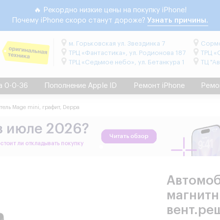
🔥 Рекордно низкие цены на покупку iPhone!
Почему iPhone скоро станут дороже?
Узнать причины.
м. Горьковская ул. Звездинка 7
Сормо
ТРЦ «Фантастика», ул. Родионова 187
ТРЦ «
ТРЦ «Седьмое небо», ул. Бетанкура 1
ТЦ "А
а 0-0-36
Пополнение Apple ID
Ремонт iPhone
Ремо
тель Mage mini, графит, Deppa
Автомоб
магнитн
вент.ре