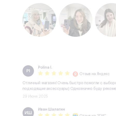
Polina I.
PI
Отзыв
на Яндекс
Отличный магазин! Очень быстро помогли с выборо
подходящие аксессуары) Однозначно буду реком
29 Июня 2025
​Иван Шалагин
​ИШ
Отзыв
на 2ГИС