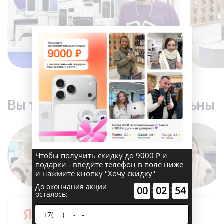
×
Вы точно останетесь довольны
Чтобы получить скидку до 9000 ₽ и
подарки - введите телефон в поле ниже
и нажмите кнопку "Хочу скидку"
До окончания акции
:
:
00
02
53
осталось:
5.0
3210+ отзывов