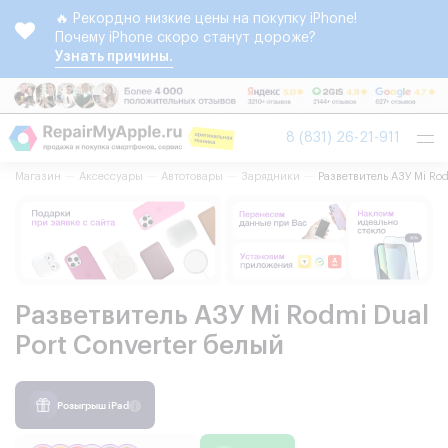
🔥 Рекордно низкие цены на покупку iPhone!
Почему iPhone скоро станут дороже?
Узнать причины.
Tog
8 (831) 26-21-911
nav
Магазин
Аксессуары
Автотовары
Зарядники
Разветвитель АЗУ Mi Rod
Разветвитель АЗУ Mi Rodmi Dual
Port Converter белый
Розыгрыш iPad