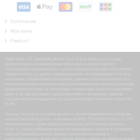
Компания
Магазин
Ремонт
Apple, Mac, iOS, Macbook, iPhone, iPad, Watch, iPod и их логотипы
являются зарегистрированными товарными знаками Apple Inc.
Обозначение Указывается не с целью индивидуализации собственных
товаров и услуг, а с целью информирования об оказываемых услугах в
отношении товаров Правообладателя. Данные услуги выполняются в
неавторизованных сервисных центрах независимыми индивидуальными
предпринимателями, не связанными с компанией Apple Inc компанией
и/или с ее официальными представителями в отношении товаров,
которые уже были введены в гражданский оборот в смысле статьи 1487
ГК РФ.
Huawei, Honor и их логотипы являются зарегистрированным товарным
знаком Правообладателя - компании HUAWEI TECHNOLOGIES CO., LTD.
Указывается не с целью индивидуализации собственных товаров и
услуг, а с целью информирования об оказываемых услугах в отношении
товаров Правообладателя. Данные услуги выполняются в
неавторизованных сервисных центрах независимыми индивидуальными