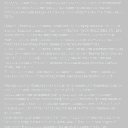
предпринимателями, не связанными с компанией Apple Inc компанией
и/или с ее официальными представителями в отношении товаров,
которые уже были введены в гражданский оборот в смысле статьи 1487
ГК РФ.
Huawei, Honor и их логотипы являются зарегистрированным товарным
знаком Правообладателя - компании HUAWEI TECHNOLOGIES CO., LTD.
Указывается не с целью индивидуализации собственных товаров и
услуг, а с целью информирования об оказываемых услугах в отношении
товаров Правообладателя. Данные услуги выполняются в
неавторизованных сервисных центрах независимыми индивидуальными
предпринимателями, не связанными с компанией Huawei Technologies
Co., Ltd и/или с ее официальными представителями в отношении
товаров, которые уже были введены в гражданский оборот в смысле
статьи 1487 ГК РФ.
Samsung и их логотипы являются зарегистрированными товарными
знаками компании правообладателя Samsung Electronics Co. Ltd.
Информация опубликованная на сайте не является публичной офертой,
определяемой положениями Статьи 437 ГК РФ. Контент,
представленный на данном сайте, защищен авторскими правами.
Копирование и использование информации в любом виде запрещены и
преследуются согласно действующему законодательству Российской
Федерации. Запчасти класса Original не являются оригинальными
запчастями.
Гарантия лучшей цены позволяет получить дополнительную скидку на
товар или услугу. Итоговая стоимость может быть выше чем у другой
компании. Не распространяется на авито магазины и частных