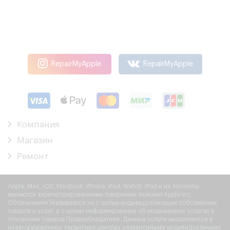
RepairMyApple
RepairMyApple
Компания
Магазин
Ремонт
Apple, Mac, iOS, Macbook, iPhone, iPad, Watch, iPod и их логотипы
являются зарегистрированными товарными знаками Apple Inc.
Обозначение Указывается не с целью индивидуализации собственных
товаров и услуг, а с целью информирования об оказываемых услугах в
отношении товаров Правообладателя. Данные услуги выполняются в
неавторизованных сервисных центрах независимыми индивидуальными