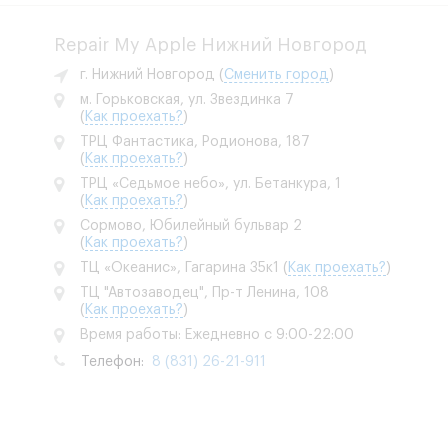
Repair My Apple Нижний Новгород
г. Нижний Новгород
(
Сменить город
)
м. Горьковская, ул. Звездинка 7
(
Как проехать?
)
ТРЦ Фантастика, Родионова, 187
(
Как проехать?
)
ТРЦ «Седьмое небо», ул. Бетанкура, 1
(
Как проехать?
)
Сормово, Юбилейный бульвар 2
(
Как проехать?
)
ТЦ «Океанис», Гагарина 35к1
(
Как проехать?
)
ТЦ "Автозаводец", Пр-т Ленина, 108
(
Как проехать?
)
Время работы: Ежедневно с 9:00-22:00
Телефон:
8 (831) 26-21-911