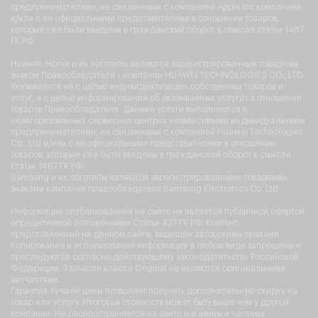
предпринимателями, не связанными с компанией Apple Inc компанией
и/или с ее официальными представителями в отношении товаров,
которые уже были введены в гражданский оборот в смысле статьи 1487
ГК РФ.
Huawei, Honor и их логотипы являются зарегистрированным товарным
знаком Правообладателя - компании HUAWEI TECHNOLOGIES CO., LTD.
Указывается не с целью индивидуализации собственных товаров и
услуг, а с целью информирования об оказываемых услугах в отношении
товаров Правообладателя. Данные услуги выполняются в
неавторизованных сервисных центрах независимыми индивидуальными
предпринимателями, не связанными с компанией Huawei Technologies
Co., Ltd и/или с ее официальными представителями в отношении
товаров, которые уже были введены в гражданский оборот в смысле
статьи 1487 ГК РФ.
Samsung и их логотипы являются зарегистрированными товарными
знаками компании правообладателя Samsung Electronics Co. Ltd.
Информация опубликованная на сайте не является публичной офертой,
определяемой положениями Статьи 437 ГК РФ. Контент,
представленный на данном сайте, защищен авторскими правами.
Копирование и использование информации в любом виде запрещены и
преследуются согласно действующему законодательству Российской
Федерации. Запчасти класса Original не являются оригинальными
запчастями.
Гарантия лучшей цены позволяет получить дополнительную скидку на
товар или услугу. Итоговая стоимость может быть выше чем у другой
компании. Не распространяется на авито магазины и частных