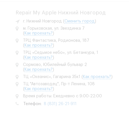
Repair My Apple Нижний Новгород
г. Нижний Новгород
(
Сменить город
)
м. Горьковская, ул. Звездинка 7
(
Как проехать?
)
ТРЦ Фантастика, Родионова, 187
(
Как проехать?
)
ТРЦ «Седьмое небо», ул. Бетанкура, 1
(
Как проехать?
)
Сормово, Юбилейный бульвар 2
(
Как проехать?
)
ТЦ «Океанис», Гагарина 35к1
(
Как проехать?
)
ТЦ "Автозаводец", Пр-т Ленина, 108
(
Как проехать?
)
Время работы: Ежедневно с 9:00-22:00
Телефон:
8 (831) 26-21-911