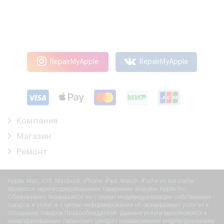
RepairMyApple
RepairMyApple
Компания
Магазин
Ремонт
Apple, Mac, iOS, Macbook, iPhone, iPad, Watch, iPod и их логотипы
являются зарегистрированными товарными знаками Apple Inc.
Обозначение Указывается не с целью индивидуализации собственных
товаров и услуг, а с целью информирования об оказываемых услугах в
отношении товаров Правообладателя. Данные услуги выполняются в
неавторизованных сервисных центрах независимыми индивидуальными