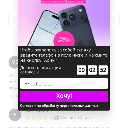
Оставить отзыв
Написать директору
Чтобы закрепить за собой скидку
введите телефон в поле ниже и нажмите
Максим Богинич
на кнопку "Хочу!"
МБ
Отзыв
на 2ГИС
До окончания акции
:
:
00
02
52
осталось:
Отличный сервис!!! забронировал приехал мне
помогли с выбором все оперативно и отлично
объяснили разницу в вариантах
Хочу!
04 Августа 2026
Согласен на обработку персональных данных
Екатерина
Е
Отзыв
на Авито