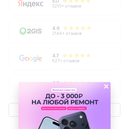
5.0
или их перегрев. Своевременная периодическая
3210+ отзывов
чистка – лучшее средство продлить
качественную работу смартфона.
4.9
2144+ отзывов
4.7
627+ отзывов
4.3
×
504+ отзывов
Оставить отзыв
Написать директору