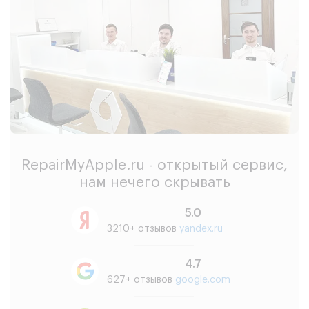
RepairMyApple.ru - открытый сервис,
нам нечего скрывать
5.0
3210+ отзывов
yandex.ru
4.7
627+ отзывов
google.com