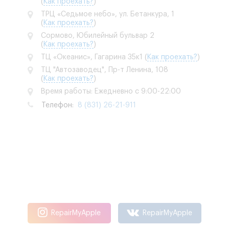
(
Как проехать?
)
ТРЦ «Седьмое небо», ул. Бетанкура, 1
(
Как проехать?
)
Сормово, Юбилейный бульвар 2
(
Как проехать?
)
ТЦ «Океанис», Гагарина 35к1
(
Как проехать?
)
ТЦ "Автозаводец", Пр-т Ленина, 108
(
Как проехать?
)
Время работы: Ежедневно с 9:00-22:00
Телефон:
8 (831) 26-21-911
RepairMyApple
RepairMyApple