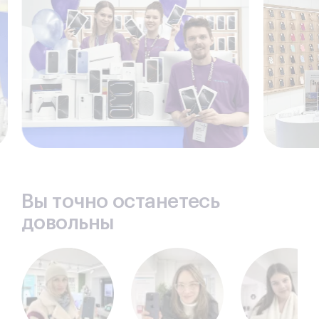
подтверждается гарантией.
Экспресс замена аккумулятора iPad mini 3.
Избежать эту процедуру может только тот
владелец, который меняет свои электронные
планшеты не реже раза в год. Учитывая, что
каждая батарея имеет свой срок службы,
периодически приходится их менять. Кроме того,
АКБ может потребоваться преждевременная
замена в случае ее физического повреждения.
Основные симптомы – планшет долго
заряжается, не держит заряд, явное вздутие
задней крышки.
Своевременный ремонт – залог длительной работы
Вашего яблочного планшета.
Вы точно останетесь
довольны