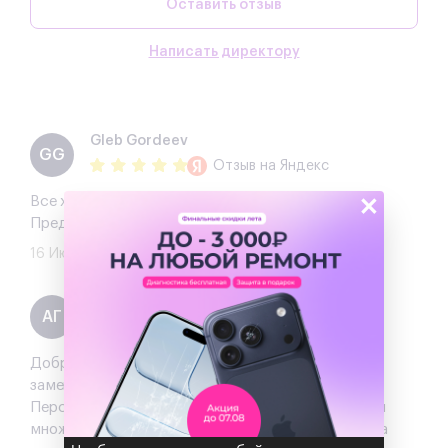
Оставить отзыв
Написать директору
Gleb Gordeev
GG
Отзыв
на Яндекс
×
Все хорошо. Быстрый и качественный ремонт.
Предложили хорошую скидку.
16 Июля 2025
Артем Г.
АГ
Отзыв
на Яндекс
Добрый день! Это отличное место, где можно
заменить батарею в вашем iPhone 11 Pro Max.
Персонал был очень дружелюбным и предоставил
множество бонусов. Лучше всего договориться на