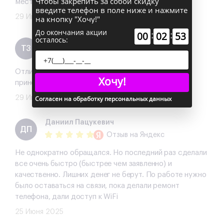
Чтобы закрепить за собой скидку
месте. Желаю вам успехов и процветания!
введите телефон в поле ниже и нажмите
29 Июня 2025
на кнопку "Хочу!"
До окончания акции
:
:
00
02
52
осталось:
Татьяна Зюбина
ТЗ
Отзыв
на Яндекс
Отлично ремонтирут , несколько телефонов уже
Хочу!
приносила
29 Июня 2025
Согласен на обработку персональных данных
Даниил Пацукевич
ДП
Отзыв
на Яндекс
Не однократно обращался. Но последний раз сделали
все очень быстро (быстрее чем заявленно) и
качественно. Лишних денег не берут. По работе нужно
было оставаться на связи, пока делали ремонт
телефона, дали доступ к WiFi
25 Июня 2025