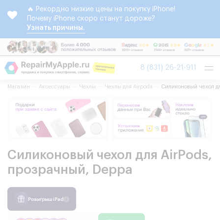
🔥 Рекордно низкие цены на покупку iPhone!
Почему iPhone скоро станут дороже?
Узнать причины.
Tog
8 (831) 26-21-911
nav
Магазин
Аксессуары
Чехлы
Чехлы для Airpods
Силиконовый чехол дл
Силиконовый чехол для AirPods,
прозрачный, Deppa
Розыгрыш iPad