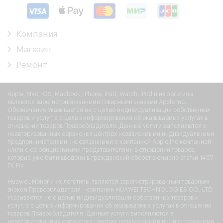
Компания
Магазин
Ремонт
Apple, Mac, iOS, Macbook, iPhone, iPad, Watch, iPod и их логотипы
являются зарегистрированными товарными знаками Apple Inc.
Обозначение Указывается не с целью индивидуализации собственных
товаров и услуг, а с целью информирования об оказываемых услугах в
отношении товаров Правообладателя. Данные услуги выполняются в
неавторизованных сервисных центрах независимыми индивидуальными
предпринимателями, не связанными с компанией Apple Inc компанией
и/или с ее официальными представителями в отношении товаров,
которые уже были введены в гражданский оборот в смысле статьи 1487
ГК РФ.
Huawei, Honor и их логотипы являются зарегистрированным товарным
знаком Правообладателя - компании HUAWEI TECHNOLOGIES CO., LTD.
Указывается не с целью индивидуализации собственных товаров и
услуг, а с целью информирования об оказываемых услугах в отношении
товаров Правообладателя. Данные услуги выполняются в
неавторизованных сервисных центрах независимыми индивидуальными