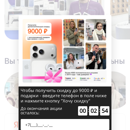
×
Вы точно останетесь довольны
Чтобы получить скидку до 9000 ₽ и
подарки - введите телефон в поле ниже
и нажмите кнопку "Хочу скидку"
До окончания акции
:
:
00
02
53
осталось:
5.0
3210+ отзывов