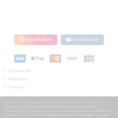
RepairMyApple
RepairMyApple
Компания
Магазин
Ремонт
Apple, Mac, iOS, Macbook, iPhone, iPad, Watch, iPod и их логотипы
являются зарегистрированными товарными знаками Apple Inc.
Обозначение Указывается не с целью индивидуализации собственных
товаров и услуг, а с целью информирования об оказываемых услугах в