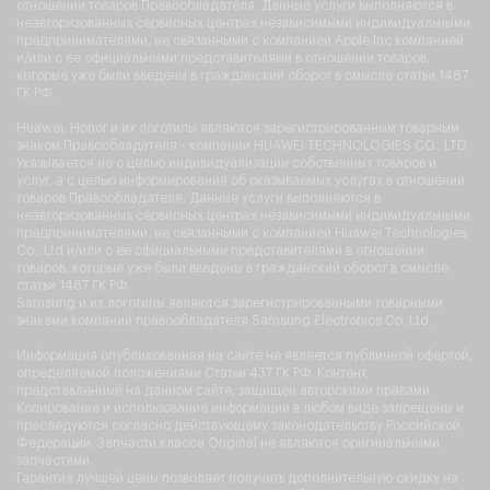
отношении товаров Правообладателя. Данные услуги выполняются в
неавторизованных сервисных центрах независимыми индивидуальными
предпринимателями, не связанными с компанией Apple Inc компанией
и/или с ее официальными представителями в отношении товаров,
которые уже были введены в гражданский оборот в смысле статьи 1487
ГК РФ.
Huawei, Honor и их логотипы являются зарегистрированным товарным
знаком Правообладателя - компании HUAWEI TECHNOLOGIES CO., LTD.
Указывается не с целью индивидуализации собственных товаров и
услуг, а с целью информирования об оказываемых услугах в отношении
товаров Правообладателя. Данные услуги выполняются в
неавторизованных сервисных центрах независимыми индивидуальными
предпринимателями, не связанными с компанией Huawei Technologies
Co., Ltd и/или с ее официальными представителями в отношении
товаров, которые уже были введены в гражданский оборот в смысле
статьи 1487 ГК РФ.
Samsung и их логотипы являются зарегистрированными товарными
знаками компании правообладателя Samsung Electronics Co. Ltd.
Информация опубликованная на сайте не является публичной офертой,
определяемой положениями Статьи 437 ГК РФ. Контент,
представленный на данном сайте, защищен авторскими правами.
Копирование и использование информации в любом виде запрещены и
преследуются согласно действующему законодательству Российской
Федерации. Запчасти класса Original не являются оригинальными
запчастями.
Гарантия лучшей цены позволяет получить дополнительную скидку на