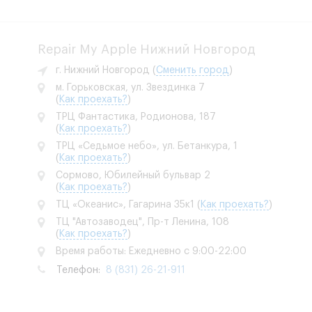
Repair My Apple Нижний Новгород
г. Нижний Новгород
(
Сменить город
)
м. Горьковская, ул. Звездинка 7
(
Как проехать?
)
ТРЦ Фантастика, Родионова, 187
(
Как проехать?
)
ТРЦ «Седьмое небо», ул. Бетанкура, 1
(
Как проехать?
)
Сормово, Юбилейный бульвар 2
(
Как проехать?
)
ТЦ «Океанис», Гагарина 35к1
(
Как проехать?
)
ТЦ "Автозаводец", Пр-т Ленина, 108
(
Как проехать?
)
Время работы: Ежедневно с 9:00-22:00
Телефон:
8 (831) 26-21-911