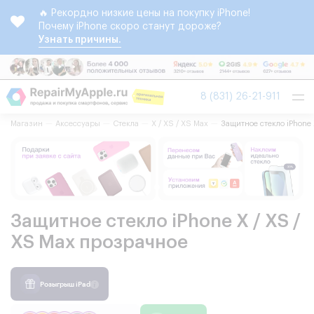
🔥 Рекордно низкие цены на покупку iPhone!
Почему iPhone скоро станут дороже?
Узнать причины.
Tog
8 (831) 26-21-911
nav
Магазин
Аксессуары
Стекла
X / XS / XS Max
Защитное стекло iPhone 
Защитное стекло iPhone X / XS /
XS Max прозрачное
Розыгрыш iPad