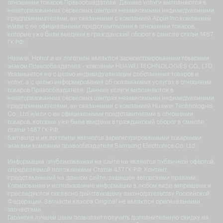
отношении товаров Правообладателя. Данные услуги выполняются в
неавторизованных сервисных центрах независимыми индивидуальными
предпринимателями, не связанными с компанией Apple Inc компанией
и/или с ее официальными представителями в отношении товаров,
которые уже были введены в гражданский оборот в смысле статьи 1487
ГК РФ.
Huawei, Honor и их логотипы являются зарегистрированным товарным
знаком Правообладателя - компании HUAWEI TECHNOLOGIES CO., LTD.
Указывается не с целью индивидуализации собственных товаров и
услуг, а с целью информирования об оказываемых услугах в отношении
товаров Правообладателя. Данные услуги выполняются в
неавторизованных сервисных центрах независимыми индивидуальными
предпринимателями, не связанными с компанией Huawei Technologies
Co., Ltd и/или с ее официальными представителями в отношении
товаров, которые уже были введены в гражданский оборот в смысле
статьи 1487 ГК РФ.
Samsung и их логотипы являются зарегистрированными товарными
знаками компании правообладателя Samsung Electronics Co. Ltd.
Информация опубликованная на сайте не является публичной офертой,
определяемой положениями Статьи 437 ГК РФ. Контент,
представленный на данном сайте, защищен авторскими правами.
Копирование и использование информации в любом виде запрещены и
преследуются согласно действующему законодательству Российской
Федерации. Запчасти класса Original не являются оригинальными
запчастями.
Гарантия лучшей цены позволяет получить дополнительную скидку на