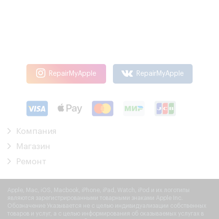
RepairMyApple
RepairMyApple
Компания
Магазин
Ремонт
Apple, Mac, iOS, Macbook, iPhone, iPad, Watch, iPod и их логотипы
являются зарегистрированными товарными знаками Apple Inc.
Обозначение Указывается не с целью индивидуализации собственных
товаров и услуг, а с целью информирования об оказываемых услугах в