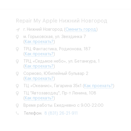
Repair My Apple Нижний Новгород
г. Нижний Новгород
(
Сменить город
)
м. Горьковская, ул. Звездинка 7
(
Как проехать?
)
ТРЦ Фантастика, Родионова, 187
(
Как проехать?
)
ТРЦ «Седьмое небо», ул. Бетанкура, 1
(
Как проехать?
)
Сормово, Юбилейный бульвар 2
(
Как проехать?
)
ТЦ «Океанис», Гагарина 35к1
(
Как проехать?
)
ТЦ "Автозаводец", Пр-т Ленина, 108
(
Как проехать?
)
Время работы: Ежедневно с 9:00-22:00
Телефон:
8 (831) 26-21-911