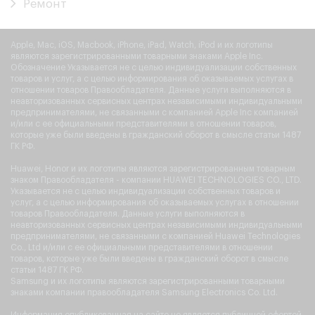
Ремонт
Apple, Mac, iOS, Macbook, iPhone, iPad, Watch, iPod и их логотипы
являются зарегистрированными товарными знаками Apple Inc.
Обозначение Указывается не с целью индивидуализации собственных
товаров и услуг, а с целью информирования об оказываемых услугах в
отношении товаров Правообладателя. Данные услуги выполняются в
неавторизованных сервисных центрах независимыми индивидуальными
предпринимателями, не связанными с компанией Apple Inc компанией
и/или с ее официальными представителями в отношении товаров,
которые уже были введены в гражданский оборот в смысле статьи 1487
ГК РФ.
Huawei, Honor и их логотипы являются зарегистрированным товарным
знаком Правообладателя - компании HUAWEI TECHNOLOGIES CO., LTD.
Указывается не с целью индивидуализации собственных товаров и
услуг, а с целью информирования об оказываемых услугах в отношении
товаров Правообладателя. Данные услуги выполняются в
неавторизованных сервисных центрах независимыми индивидуальными
предпринимателями, не связанными с компанией Huawei Technologies
Co., Ltd и/или с ее официальными представителями в отношении
товаров, которые уже были введены в гражданский оборот в смысле
статьи 1487 ГК РФ.
Samsung и их логотипы являются зарегистрированными товарными
знаками компании правообладателя Samsung Electronics Co. Ltd.