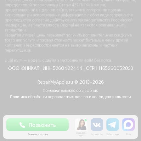
Информация опубликованная на сайте не является публичной офертой,
определяемой положениями Статьи 437 ГК РФ. Контент,
представленный на данном сайте, защищен авторскими правами.
Копирование и использование информации в любом виде запрещены и
преследуются согласно действующему законодательству Российской
Федерации. Запчасти класса Original не являются оригинальными
запчастями.
Гарантия лучшей цены позволяет получить дополнительную скидку на
товар или услугу. Итоговая стоимость может быть выше чем у другой
компании. Не распространяется на авито магазины и частных
перекупщиков.
Dual eSIM — модель с двумя электронными eSIM без лотка.
ООО ЮНИКАЛ | ИНН 5260422444 | ОГРН 1165260052033
RepairMyApple.ru © 2013–2026
Пользовательское соглашение
Политика обработки персональных данных и конфиденциальности
Позвонить
Рекомендуется