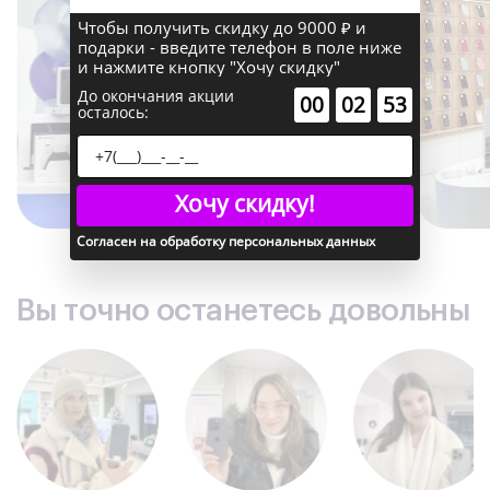
Поддержка GPS: Да
Чтобы получить скидку до 9000 ₽ и
Поддержка ГЛОНАСС: Да
подарки - введите телефон в поле ниже
и нажмите кнопку "Хочу скидку"
Комплектация
В комплекте: кабель Type-C - Type-C
До окончания акции
:
:
00
02
53
осталось:
Электропитание
Поддержка MagSafe: Да
Тип аккумулятора: Li-Ion
Цвет
Хочу скидку!
Цвет: ультрамарин
Цвет производителя: Ultramarine
Согласен на обработку персональных данных
Габаритные размеры
Габаритные размеры (В*Ш*Г): 160.9*77.8 мм
Операционная система
Вы точно останетесь довольны
Операционная система: iOS 18