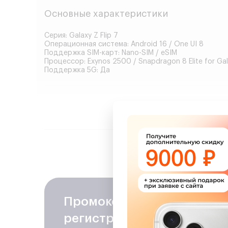
Основные характеристики
Серия:
Galaxy Z Flip 7
Операционная система:
Android 16 / One UI 8
Поддержка SIM-карт:
Nano-SIM / eSIM
Процессор:
Exynos 2500 / Snapdragon 8 Elite for Ga
Поддержка 5G:
Да
Память
Оперативная память:
12 ГБ
Встроенная память:
256 ГБ / 512 ГБ
Сделайт
Корпус
Тип корпуса:
складной Flip
Материал корпуса:
стекло / Armor Aluminum
Промокод на скидку
− 100
Защита от воды:
IP48
Цвета корпуса:
Jet Black, Blue Shadow, Coral Red, Mi
регистрацию в программе