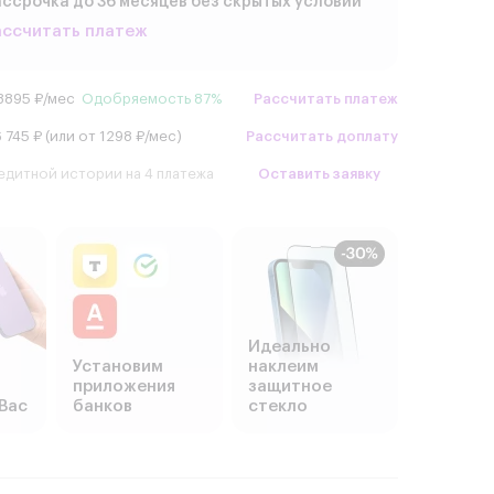
ссрочка до 36 месяцев без скрытых условий
ассчитать платеж
3895 ₽/мес
Одобряемость 87%
Рассчитать платеж
 745 ₽ (или от 1298 ₽/мес)
Рассчитать доплату
едитной истории на 4 платежа
Оставить заявку
Идеально
Установим
наклеим
приложения
защитное
Вас
банков
стекло