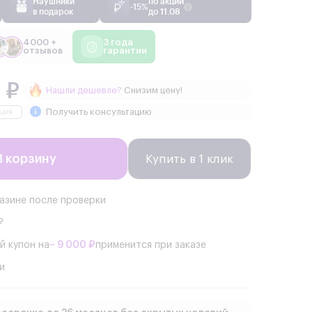
Наушники
по акции
-15%
в подарок
до 11.08
4000 +
3 года
отзывов
гарантии
 ₽
Нашли дешевле?
Снизим цену!
Получить консультацию
В корзину
Купить в 1 клик
газине после проверки
₽
й купон на
− 9 000 ₽
применится при заказе
и