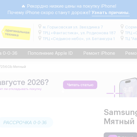
🔥 Рекордно низкие цены на покупку iPhone!
Почему iPhone скоро станут дороже?
Узнать причины.
м. Горьковская ул. Звездинка 7
Сормо
ТРЦ «Фантастика», ул. Родионова 187
ТРЦ «
ТРЦ «Седьмое небо», ул. Бетанкура 1
ТЦ "А
а 0-0-36
Пополнение Apple ID
Ремонт iPhone
Ремо
12/256Gb Мятный
Samsung 
Мятный
РАССРОЧКА 0·0·36