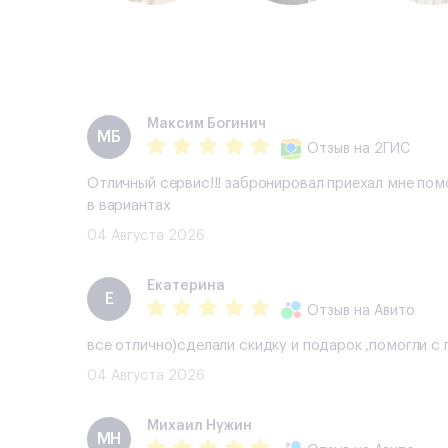
Дополнительно
Сканер отпечатка пальца:
Да
Распознавание лица:
Да
Стереодинамики:
Да
Samsung DeX:
Да
Максим Богинич
МБ
Galaxy AI:
Да
Отзыв
на 2ГИС
Поддержка многозадачности:
Да
Отличный сервис!!! забронировал приехал мне пом
в вариантах
04 Августа 2026
Екатерина
Е
Отзыв
на Авито
все отлично)сделали скидку и подарок ,помогли 
04 Августа 2026
Михаил Нужин
МН