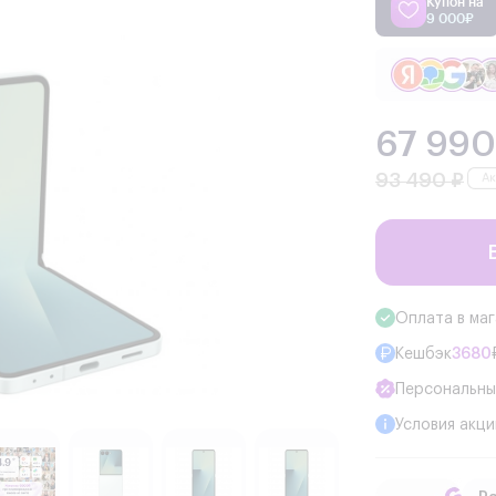
Купон на
9 000₽
67 990
93 490 ₽
Оплата в ма
Кешбэк
3680
Персональны
Условия акци