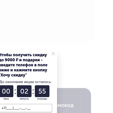
×
Чтобы получить скидку
до 9000 ₽ и подарки -
введите телефон в поле
ниже и нажмите кнопку
"Хочу скидку"
выгоднее
До окончания акции осталось:
00
02
54
часы
минуты
секунды
Получить промокод