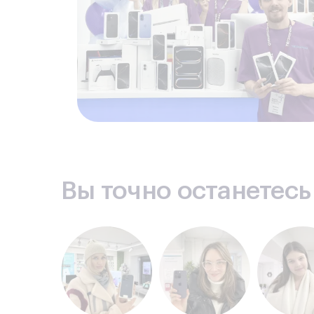
Основная камера:
50 Мп + 12 Мп
Оптическая стабилизация:
Да
Поддержка Nightography:
Да
Поддержка Galaxy AI:
Да
Запись видео:
4K / 8K
Дисплей
Основной дисплей:
6,9'' Dynamic AMOLED 2X
Внешний дисплей:
4,1'' FlexWindow
Частота обновления:
120 Гц
Разрешение:
FHD+
Вы точно останетес
Аккумулятор
Ёмкость аккумулятора:
4300 мАч
Быстрая зарядка:
25W
Беспроводная зарядка:
Да
Реверсивная зарядка:
Да