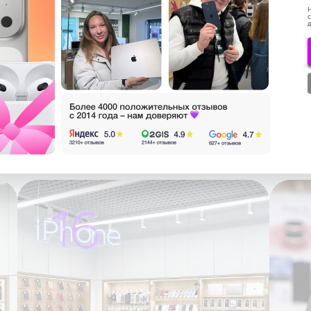
Н
с
д
 – порадуйте себя и близких