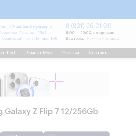
8 (831) 26-21-911
во, Юбилейный бульвар 2
Океанис», Гагарина 35к1
9:00 — 22:00, ежедневно
втозаводец", Пр-т Ленина, 108
Ваш город:
Нижний Новгород
нт iPad
Ремонт Mac
Отзывы
Контакты
Galaxy Z Flip 7 12/256Gb