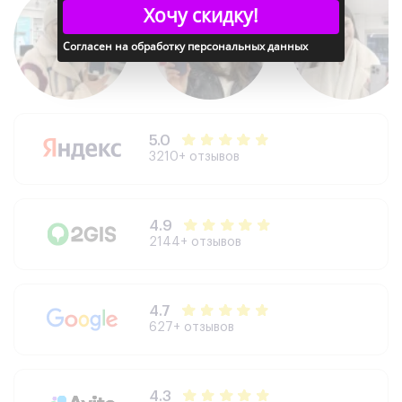
Хочу скидку!
Согласен на обработку персональных данных
Дополнительно
Сканер отпечатка пальца: Да
Распознавание лица: Да
Стереодинамики: Да
Samsung DeX: Да
5.0
Galaxy AI: Да
3210+ отзывов
Поддержка многозадачности: Да
Поддержка S Pen: Да
4.9
2144+ отзывов
4.7
627+ отзывов
4.3