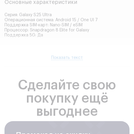
Основные характеристики
Серия: Galaxy S25 Ultra
Операционная система: Android 15 / One UI 7
Поддержка SIM-карт: Nano-SIM / eSIM
Процессор: Snapdragon 8 Elite for Galaxy
Поддержка 5G: Да
Память
Показать текст
Оперативная память: 12 ГБ
Встроенная память: 256 ГБ / 512 ГБ / 1 ТБ
Тип памяти: UFS 4.0
Сделайте свою
покупку ещё
Корпус
выгоднее
Материал корпуса: титан / стекло (Gorilla Glass Victus 2)
Защита от воды и пыли: IP68
Цвета корпуса: Titanium Silverblue, Titanium Black, Titanium
Gray, Titanium Whitesilver и другие