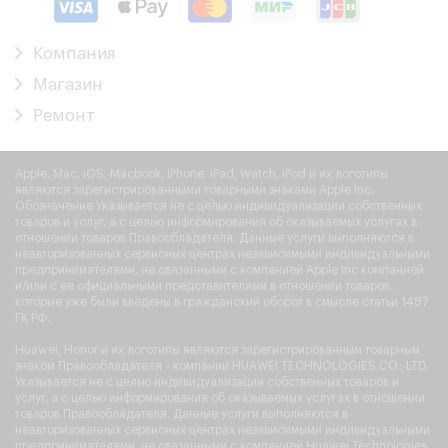
Компания
Магазин
Ремонт
Apple, Mac, iOS, Macbook, iPhone, iPad, Watch, iPod и их логотипы
являются зарегистрированными товарными знаками Apple Inc.
Обозначение Указывается не с целью индивидуализации собственных
товаров и услуг, а с целью информирования об оказываемых услугах в
отношении товаров Правообладателя. Данные услуги выполняются в
неавторизованных сервисных центрах независимыми индивидуальными
предпринимателями, не связанными с компанией Apple Inc компанией
и/или с ее официальными представителями в отношении товаров,
которые уже были введены в гражданский оборот в смысле статьи 1487
ГК РФ.
Huawei, Honor и их логотипы являются зарегистрированным товарным
знаком Правообладателя - компании HUAWEI TECHNOLOGIES CO., LTD.
Указывается не с целью индивидуализации собственных товаров и
услуг, а с целью информирования об оказываемых услугах в отношении
товаров Правообладателя. Данные услуги выполняются в
неавторизованных сервисных центрах независимыми индивидуальными
предпринимателями, не связанными с компанией Huawei Technologies