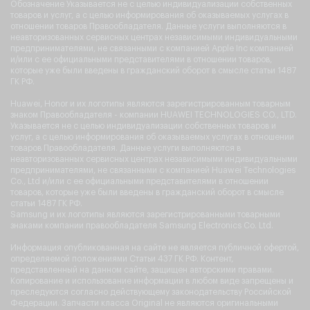
Обозначение Указывается не с целью индивидуализации собственных
товаров и услуг, а с целью информирования об оказываемых услугах в
отношении товаров Правообладателя. Данные услуги выполняются в
неавторизованных сервисных центрах независимыми индивидуальными
предпринимателями, не связанными с компанией Apple Inc компанией
и/или с ее официальными представителями в отношении товаров,
которые уже были введены в гражданский оборот в смысле статьи 1487
ГК РФ.
Huawei, Honor и их логотипы являются зарегистрированным товарным
знаком Правообладателя - компании HUAWEI TECHNOLOGIES CO., LTD.
Указывается не с целью индивидуализации собственных товаров и
услуг, а с целью информирования об оказываемых услугах в отношении
товаров Правообладателя. Данные услуги выполняются в
неавторизованных сервисных центрах независимыми индивидуальными
предпринимателями, не связанными с компанией Huawei Technologies
Co., Ltd и/или с ее официальными представителями в отношении
товаров, которые уже были введены в гражданский оборот в смысле
статьи 1487 ГК РФ.
Samsung и их логотипы являются зарегистрированными товарными
знаками компании правообладателя Samsung Electronics Co. Ltd.
Информация опубликованная на сайте не является публичной офертой,
определяемой положениями Статьи 437 ГК РФ. Контент,
представленный на данном сайте, защищен авторскими правами.
Копирование и использование информации в любом виде запрещены и
преследуются согласно действующему законодательству Российской
Федерации. Запчасти класса Original не являются оригинальными