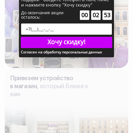
и нажмите кнопку "Хочу скидку"
До окончания акции
:
:
00
02
52
осталось:
Хочу скидку!
Согласен на обработку персональных данных
Привезем устройство
в магазин,
который ближе к
вам