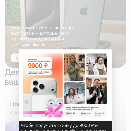
Может иметь небольшие следы
эксплуатации, которые легко
скрываются под защитным
стеклом и чехлом
×
100% исправно, все функции работают
Делаем всё, что бы сделать
вашу покупку комфортной
Поможем
с выбором гаджета
Чтобы получить скидку до 9000 ₽ и
подарки - введите телефон в поле ниже