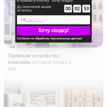
и нажмите кнопку "Хочу скидку"
До окончания акции
:
:
00
02
52
осталось:
Хочу скидку!
Согласен на обработку персональных данных
Привезем устройство
в магазин,
который ближе к
вам