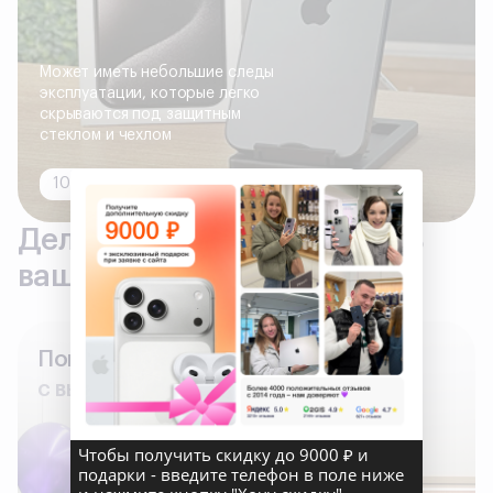
Может иметь небольшие следы
эксплуатации, которые легко
скрываются под защитным
стеклом и чехлом
×
100% исправно, все функции работают
Делаем всё, что бы сделать
вашу покупку комфортной
Поможем
с выбором гаджета
Чтобы получить скидку до 9000 ₽ и
подарки - введите телефон в поле ниже