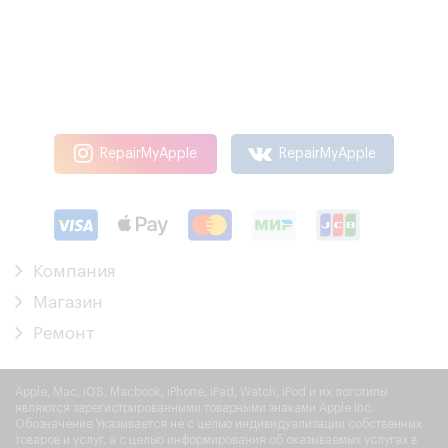
RepairMyApple
RepairMyApple
Компания
Магазин
Ремонт
Apple, Mac, iOS, Macbook, iPhone, iPad, Watch, iPod и их логотипы
являются зарегистрированными товарными знаками Apple Inc.
Обозначение Указывается не с целью индивидуализации собственных
товаров и услуг, а с целью информирования об оказываемых услугах в