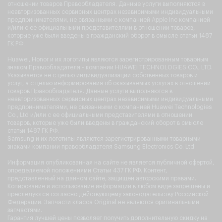
отношении товаров Правообладателя. Данные услуги выполняются в
неавторизованных сервисных центрах независимыми индивидуальными
предпринимателями, не связанными с компанией Apple Inc компанией
и/или с ее официальными представителями в отношении товаров,
которые уже были введены в гражданский оборот в смысле статьи 1487
ГК РФ.
Huawei, Honor и их логотипы являются зарегистрированным товарным
знаком Правообладателя - компании HUAWEI TECHNOLOGIES CO., LTD.
Указывается не с целью индивидуализации собственных товаров и
услуг, а с целью информирования об оказываемых услугах в отношении
товаров Правообладателя. Данные услуги выполняются в
неавторизованных сервисных центрах независимыми индивидуальными
предпринимателями, не связанными с компанией Huawei Technologies
Co., Ltd и/или с ее официальными представителями в отношении
товаров, которые уже были введены в гражданский оборот в смысле
статьи 1487 ГК РФ.
Samsung и их логотипы являются зарегистрированными товарными
знаками компании правообладателя Samsung Electronics Co. Ltd.
Информация опубликованная на сайте не является публичной офертой,
определяемой положениями Статьи 437 ГК РФ. Контент,
представленный на данном сайте, защищен авторскими правами.
Копирование и использование информации в любом виде запрещены и
преследуются согласно действующему законодательству Российской
Федерации. Запчасти класса Original не являются оригинальными
запчастями.
Гарантия лучшей цены позволяет получить дополнительную скидку на