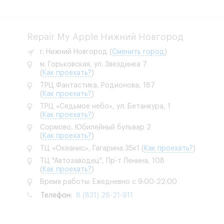
Repair My Apple Нижний Новгород
г. Нижний Новгород
(
Сменить город
)
м. Горьковская, ул. Звездинка 7
(
Как проехать?
)
ТРЦ Фантастика, Родионова, 187
(
Как проехать?
)
ТРЦ «Седьмое небо», ул. Бетанкура, 1
(
Как проехать?
)
Сормово, Юбилейный бульвар 2
(
Как проехать?
)
ТЦ «Океанис», Гагарина 35к1
(
Как проехать?
)
ТЦ "Автозаводец", Пр-т Ленина, 108
(
Как проехать?
)
Время работы: Ежедневно с 9:00-22:00
Телефон:
8 (831) 26-21-911