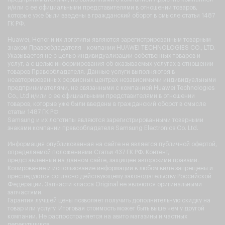
и/или с ее официальными представителями в отношении товаров,
которые уже были введены в гражданский оборот в смысле статьи 1487
ГК РФ.
Huawei, Honor и их логотипы являются зарегистрированным товарным
знаком Правообладателя - компании HUAWEI TECHNOLOGIES CO., LTD.
Указывается не с целью индивидуализации собственных товаров и
услуг, а с целью информирования об оказываемых услугах в отношении
товаров Правообладателя. Данные услуги выполняются в
неавторизованных сервисных центрах независимыми индивидуальными
предпринимателями, не связанными с компанией Huawei Technologies
Co., Ltd и/или с ее официальными представителями в отношении
товаров, которые уже были введены в гражданский оборот в смысле
статьи 1487 ГК РФ.
Samsung и их логотипы являются зарегистрированными товарными
знаками компании правообладателя Samsung Electronics Co. Ltd.
Информация опубликованная на сайте не является публичной офертой,
определяемой положениями Статьи 437 ГК РФ. Контент,
представленный на данном сайте, защищен авторскими правами.
Копирование и использование информации в любом виде запрещены и
преследуются согласно действующему законодательству Российской
Федерации. Запчасти класса Original не являются оригинальными
запчастями.
Гарантия лучшей цены позволяет получить дополнительную скидку на
товар или услугу. Итоговая стоимость может быть выше чем у другой
компании. Не распространяется на авито магазины и частных
перекупщиков.