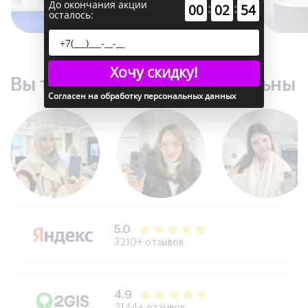
До окончания акции
:
:
00
02
53
осталось:
Хочу скидку!
Вы точно останетесь довольны
Согласен на обработку персональных данных
5.0
3210+ отзывов
4.9
2144+ отзывов