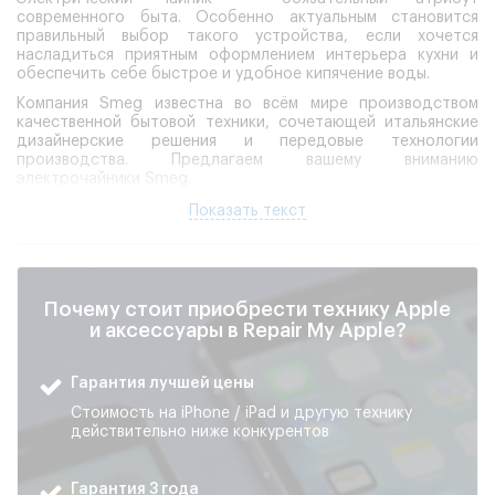
современного быта. Особенно актуальным становится
правильный выбор такого устройства, если хочется
насладиться приятным оформлением интерьера кухни и
обеспечить себе быстрое и удобное кипячение воды.
Компания Smeg известна во всём мире производством
качественной бытовой техники, сочетающей итальянские
дизайнерские решения и передовые технологии
производства. Предлагаем вашему вниманию
электрочайники Smeg.
Показать текст
В чём секрет популярности электрических
чайников Smeg?
Почему стоит приобрести технику Apple
Электротехника Smeg характеризуется рядом важных
характеристик, делающих её привлекательной для
и аксессуары в Repair My Apple?
широкого круга потребителей:
Эстетика.
Цветовая гамма включает нежные
Гарантия лучшей цены
пастельные тона («лимон», «миндаль») и классические
яркие цвета («красный», «голубой»), придающие
Стоимость на iPhone / iPad и другую технику
изделию индивидуальности и привлекательности.
действительно ниже конкурентов
Широкий выбор цветов и форматов изделий
позволяет подобрать оптимальную модель именно
под ваш индивидуальный интерьер.
Гарантия 3 года