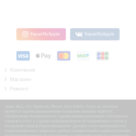
RepairMyApple
RepairMyApple
Компания
Магазин
Ремонт
Apple, Mac, iOS, Macbook, iPhone, iPad, Watch, iPod и их логотипы
являются зарегистрированными товарными знаками Apple Inc.
Обозначение Указывается не с целью индивидуализации собственных
товаров и услуг, а с целью информирования об оказываемых услугах в
отношении товаров Правообладателя. Данные услуги выполняются в
неавторизованных сервисных центрах независимыми индивидуальными
предпринимателями, не связанными с компанией Apple Inc компанией