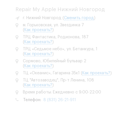
Repair My Apple Нижний Новгород
г. Нижний Новгород
(
Сменить город
)
м. Горьковская, ул. Звездинка 7
(
Как проехать?
)
ТРЦ Фантастика, Родионова, 187
(
Как проехать?
)
ТРЦ «Седьмое небо», ул. Бетанкура, 1
(
Как проехать?
)
Сормово, Юбилейный бульвар 2
(
Как проехать?
)
ТЦ «Океанис», Гагарина 35к1
(
Как проехать?
)
ТЦ "Автозаводец", Пр-т Ленина, 108
(
Как проехать?
)
Время работы: Ежедневно с 9:00-22:00
Телефон:
8 (831) 26-21-911