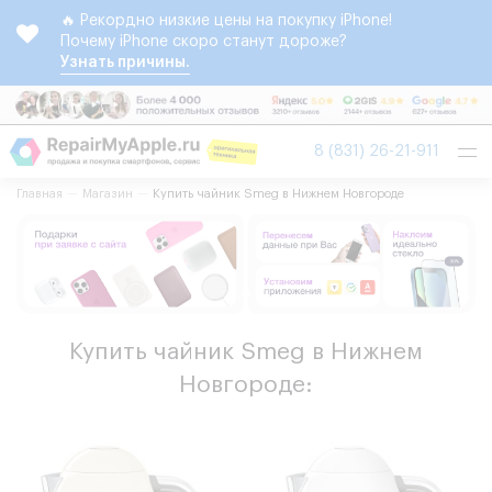
🔥 Рекордно низкие цены на покупку iPhone!
Почему iPhone скоро станут дороже?
Узнать причины.
Tog
8 (831) 26-21-911
nav
Главная
Магазин
Купить чайник Smeg в Нижнем Новгороде
Купить чайник Smeg в Нижнем
Новгороде: