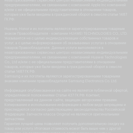
неавторизованных сервисных центрах независимыми индивидуальными
предпринимателями, не связанными с компанией Apple Inc компанией
и/или с ее официальными представителями в отношении товаров,
которые уже были введены в гражданский оборот в смысле статьи 1487
ГК РФ.
Huawei, Honor и их логотипы являются зарегистрированным товарным
знаком Правообладателя - компании HUAWEI TECHNOLOGIES CO., LTD.
Указывается не с целью индивидуализации собственных товаров и
услуг, а с целью информирования об оказываемых услугах в отношении
товаров Правообладателя. Данные услуги выполняются в
неавторизованных сервисных центрах независимыми индивидуальными
предпринимателями, не связанными с компанией Huawei Technologies
Co., Ltd и/или с ее официальными представителями в отношении
товаров, которые уже были введены в гражданский оборот в смысле
статьи 1487 ГК РФ.
Samsung и их логотипы являются зарегистрированными товарными
знаками компании правообладателя Samsung Electronics Co. Ltd.
Информация опубликованная на сайте не является публичной офертой,
определяемой положениями Статьи 437 ГК РФ. Контент,
представленный на данном сайте, защищен авторскими правами.
Копирование и использование информации в любом виде запрещены и
преследуются согласно действующему законодательству Российской
Федерации. Запчасти класса Original не являются оригинальными
запчастями.
Гарантия лучшей цены позволяет получить дополнительную скидку на
товар или услугу. Итоговая стоимость может быть выше чем у другой