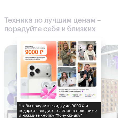
можете просматривать контуры рельефа на
3
предзагруженных картах TopoActive
и получать доступ к
предзагруженным картам полей для гольфа и горнолыжных
курортов по всему миру.
Техника по лучшим ценам –
порадуйте себя и близких
×
Чтобы получить скидку до 9000 ₽ и
подарки - введите телефон в поле ниже
и нажмите кнопку "Хочу скидку"