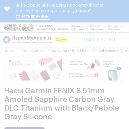
🔥 Рекордно низкие цены на покупку iPhone!
Почему iPhone скоро станут дороже?
Узнать причины.
Tog
8 (831) 26-21-911
nav
Магазин
Часы Garmin
Часы Garmin FENIX 8 51mm Amoled Sapphire Carbon 
Часы Garmin FENIX 8 51mm
Amoled Sapphire Carbon Gray
DLC Titanium with Black/Pebble
Gray Silicone