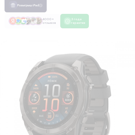
Розыгрыш iPad
4000 +
3 года
отзывов
гарантии