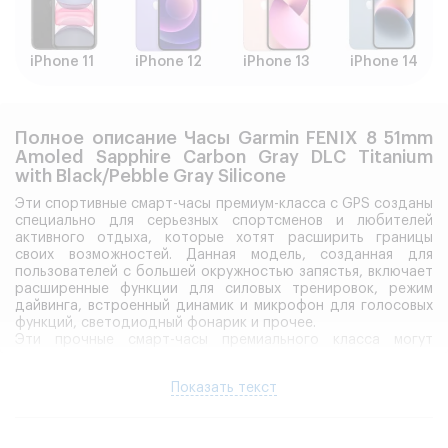
iPhone 11
iPhone 12
iPhone 13
iPhone 14
Полное описание Часы Garmin FENIX 8 51mm
Amoled Sapphire Carbon Gray DLC Titanium
with Black/Pebble Gray Silicone
Эти спортивные смарт-часы премиум-класса с GPS созданы
специально для серьезных спортсменов и любителей
активного отдыха, которые хотят расширить границы
своих возможностей. Данная модель, созданная для
пользователей с большей окружностью запястья, включает
расширенные функции для силовых тренировок, режим
дайвинга, встроенный динамик и микрофон для голосовых
функций, светодиодный фонарик и прочее.
Эти прочные смарт-часы премиального класса могут
использоваться для подводного плавания и включают
герметичные кнопки, металлическую крышку для защиты
Показать текст
датчиков, яркий дисплей AMOLED 1,4” (в некоторых моделях
используется стекло с защитой от образования царапин), а
также титановое кольцо вокруг дисплея. Устройство
протестировано в соответствии с военными стандартами