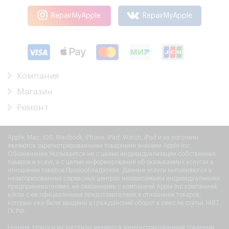
RepairMyApple
RepairMyApple
Компания
Магазин
Ремонт
Apple, Mac, iOS, Macbook, iPhone, iPad, Watch, iPod и их логотипы
являются зарегистрированными товарными знаками Apple Inc.
Обозначение Указывается не с целью индивидуализации собственных
товаров и услуг, а с целью информирования об оказываемых услугах в
отношении товаров Правообладателя. Данные услуги выполняются в
неавторизованных сервисных центрах независимыми индивидуальными
предпринимателями, не связанными с компанией Apple Inc компанией
и/или с ее официальными представителями в отношении товаров,
которые уже были введены в гражданский оборот в смысле статьи 1487
ГК РФ.
Huawei, Honor и их логотипы являются зарегистрированным товарным