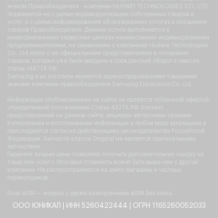
знаком Правообладателя - компании HUAWEI TECHNOLOGIES CO., LTD.
Указывается не с целью индивидуализации собственных товаров и
услуг, а с целью информирования об оказываемых услугах в отношении
товаров Правообладателя. Данные услуги выполняются в
неавторизованных сервисных центрах независимыми индивидуальными
предпринимателями, не связанными с компанией Huawei Technologies
Co., Ltd и/или с ее официальными представителями в отношении
товаров, которые уже были введены в гражданский оборот в смысле
статьи 1487 ГК РФ.
Samsung и их логотипы являются зарегистрированными товарными
знаками компании правообладателя Samsung Electronics Co. Ltd.
Информация опубликованная на сайте не является публичной офертой,
определяемой положениями Статьи 437 ГК РФ. Контент,
представленный на данном сайте, защищен авторскими правами.
Копирование и использование информации в любом виде запрещены и
преследуются согласно действующему законодательству Российской
Федерации. Запчасти класса Original не являются оригинальными
запчастями.
Гарантия лучшей цены позволяет получить дополнительную скидку на
товар или услугу. Итоговая стоимость может быть выше чем у другой
компании. Не распространяется на авито магазины и частных
перекупщиков.
Dual eSIM — модель с двумя электронными eSIM без лотка.
ООО ЮНИКАЛ | ИНН 5260422444 | ОГРН 1165260052033