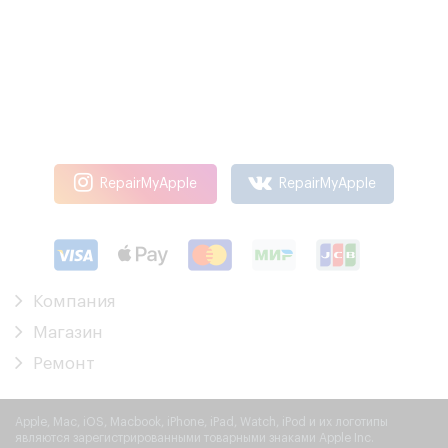
Телефон:
8 (831) 26-21-911
RepairMyApple
RepairMyApple
Компания
Магазин
Ремонт