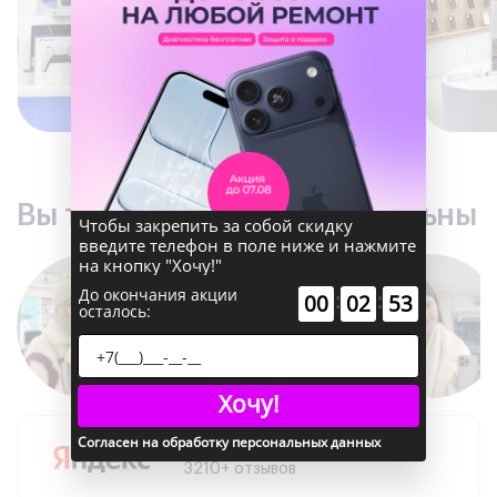
Чтобы закрепить за собой скидку
введите телефон в поле ниже и нажмите
Вы точно останетесь довольны
на кнопку "Хочу!"
До окончания акции
:
:
00
02
52
осталось:
Хочу!
Согласен на обработку персональных данных
5.0