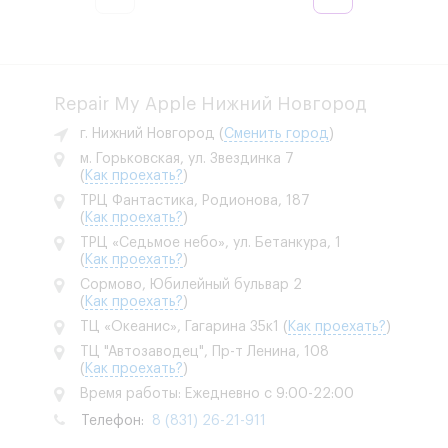
1
2
3
...
956
Repair My Apple Нижний Новгород
г. Нижний Новгород
(
Сменить город
)
м. Горьковская, ул. Звездинка 7
(
Как проехать?
)
ТРЦ Фантастика, Родионова, 187
(
Как проехать?
)
ТРЦ «Седьмое небо», ул. Бетанкура, 1
(
Как проехать?
)
Сормово, Юбилейный бульвар 2
(
Как проехать?
)
ТЦ «Океанис», Гагарина 35к1
(
Как проехать?
)
ТЦ "Автозаводец", Пр-т Ленина, 108
(
Как проехать?
)
Время работы: Ежедневно с 9:00-22:00