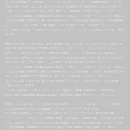
Apple, Mac, iOS, Macbook, iPhone, iPad, Watch, iPod и их логотипы
являются зарегистрированными товарными знаками Apple Inc.
Обозначение Указывается не с целью индивидуализации собственных
товаров и услуг, а с целью информирования об оказываемых услугах в
отношении товаров Правообладателя. Данные услуги выполняются в
неавторизованных сервисных центрах независимыми индивидуальными
предпринимателями, не связанными с компанией Apple Inc компанией
и/или с ее официальными представителями в отношении товаров,
которые уже были введены в гражданский оборот в смысле статьи 1487
ГК РФ.
Huawei, Honor и их логотипы являются зарегистрированным товарным
знаком Правообладателя - компании HUAWEI TECHNOLOGIES CO., LTD.
Указывается не с целью индивидуализации собственных товаров и
услуг, а с целью информирования об оказываемых услугах в отношении
товаров Правообладателя. Данные услуги выполняются в
неавторизованных сервисных центрах независимыми индивидуальными
предпринимателями, не связанными с компанией Huawei Technologies
Co., Ltd и/или с ее официальными представителями в отношении
товаров, которые уже были введены в гражданский оборот в смысле
статьи 1487 ГК РФ.
Samsung и их логотипы являются зарегистрированными товарными
знаками компании правообладателя Samsung Electronics Co. Ltd.
Информация опубликованная на сайте не является публичной офертой,
определяемой положениями Статьи 437 ГК РФ. Контент,
представленный на данном сайте, защищен авторскими правами.
Копирование и использование информации в любом виде запрещены и