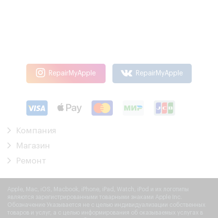
RepairMyApple
RepairMyApple
Компания
Магазин
Ремонт
Apple, Mac, iOS, Macbook, iPhone, iPad, Watch, iPod и их логотипы
являются зарегистрированными товарными знаками Apple Inc.
Обозначение Указывается не с целью индивидуализации собственных
товаров и услуг, а с целью информирования об оказываемых услугах в