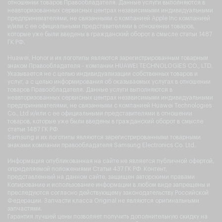
отношении товаров Правообладателя. Данные услуги выполняются в
неавторизованных сервисных центрах независимыми индивидуальными
предпринимателями, не связанными с компанией Apple Inc компанией
и/или с ее официальными представителями в отношении товаров,
которые уже были введены в гражданский оборот в смысле статьи 1487
ГК РФ.
Huawei, Honor и их логотипы являются зарегистрированным товарным
знаком Правообладателя - компании HUAWEI TECHNOLOGIES CO., LTD.
Указывается не с целью индивидуализации собственных товаров и
услуг, а с целью информирования об оказываемых услугах в отношении
товаров Правообладателя. Данные услуги выполняются в
неавторизованных сервисных центрах независимыми индивидуальными
предпринимателями, не связанными с компанией Huawei Technologies
Co., Ltd и/или с ее официальными представителями в отношении
товаров, которые уже были введены в гражданский оборот в смысле
статьи 1487 ГК РФ.
Samsung и их логотипы являются зарегистрированными товарными
знаками компании правообладателя Samsung Electronics Co. Ltd.
Информация опубликованная на сайте не является публичной офертой,
определяемой положениями Статьи 437 ГК РФ. Контент,
представленный на данном сайте, защищен авторскими правами.
Копирование и использование информации в любом виде запрещены и
преследуются согласно действующему законодательству Российской
Федерации. Запчасти класса Original не являются оригинальными
запчастями.
Гарантия лучшей цены позволяет получить дополнительную скидку на