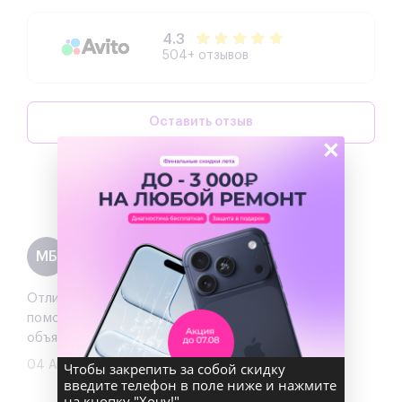
4.3
504+ отзывов
Оставить отзыв
×
Написать директору
Максим Богинич
МБ
Отзыв
на 2ГИС
Отличный сервис!!! забронировал приехал мне
помогли с выбором все оперативно и отлично
объяснили разницу в вариантах
04 Августа 2026
Чтобы закрепить за собой скидку
введите телефон в поле ниже и нажмите
на кнопку "Хочу!"