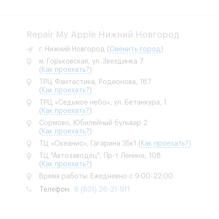
Repair My Apple Нижний Новгород
г. Нижний Новгород
(
Сменить город
)
м. Горьковская, ул. Звездинка 7
(
Как проехать?
)
ТРЦ Фантастика, Родионова, 187
(
Как проехать?
)
ТРЦ «Седьмое небо», ул. Бетанкура, 1
(
Как проехать?
)
Сормово, Юбилейный бульвар 2
(
Как проехать?
)
ТЦ «Океанис», Гагарина 35к1
(
Как проехать?
)
ТЦ "Автозаводец", Пр-т Ленина, 108
(
Как проехать?
)
Время работы: Ежедневно с 9:00-22:00
Телефон:
8 (831) 26-21-911