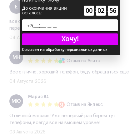
Екатерина
Е
До окончания акции
:
:
00
02
55
Отзыв
на Авито
осталось:
все отлично)сделали скидку и подарок ,помогли с
переносом данных !рекомендую
Хочу!
04 Августа 2026
Согласен на обработку персональных данных
Михаил Нужин
МН
Отзыв
на Авито
Все отлично, хороший телефон, буду обращаться еще
04 Августа 2026
Мария Ю.
МЮ
Отзыв
на Яндекс
Отличный магазин! Уже не первый раз берём тут
телефоны, всегда все на высшем уровне!
03 Августа 2026