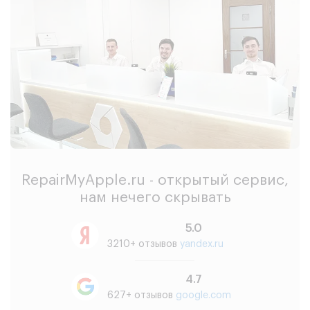
RepairMyApple.ru - открытый сервис,
нам нечего скрывать
5.0
3210+ отзывов
yandex.ru
4.7
627+ отзывов
google.com