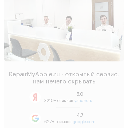
RepairMyApple.ru - открытый сервис,
нам нечего скрывать
5.0
3210+ отзывов
yandex.ru
4.7
627+ отзывов
google.com