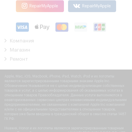
RepairMyApple
RepairMyApple
Компания
Магазин
Ремонт
Apple, Mac, iOS, Macbook, iPhone, iPad, Watch, iPod и их логотипы
являются зарегистрированными товарными знаками Apple Inc.
Обозначение Указывается не с целью индивидуализации собственных
товаров и услуг, а с целью информирования об оказываемых услугах в
отношении товаров Правообладателя. Данные услуги выполняются в
неавторизованных сервисных центрах независимыми индивидуальными
предпринимателями, не связанными с компанией Apple Inc компанией
и/или с ее официальными представителями в отношении товаров,
которые уже были введены в гражданский оборот в смысле статьи 1487
ГК РФ.
Huawei, Honor и их логотипы являются зарегистрированным товарным