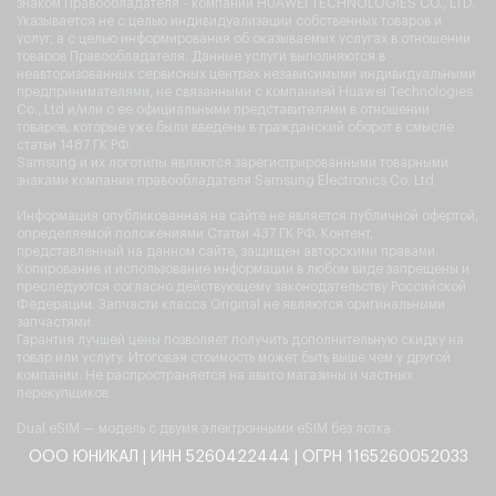
знаком Правообладателя - компании HUAWEI TECHNOLOGIES CO., LTD.
Указывается не с целью индивидуализации собственных товаров и
услуг, а с целью информирования об оказываемых услугах в отношении
товаров Правообладателя. Данные услуги выполняются в
неавторизованных сервисных центрах независимыми индивидуальными
предпринимателями, не связанными с компанией Huawei Technologies
Co., Ltd и/или с ее официальными представителями в отношении
товаров, которые уже были введены в гражданский оборот в смысле
статьи 1487 ГК РФ.
Samsung и их логотипы являются зарегистрированными товарными
знаками компании правообладателя Samsung Electronics Co. Ltd.
Информация опубликованная на сайте не является публичной офертой,
определяемой положениями Статьи 437 ГК РФ. Контент,
представленный на данном сайте, защищен авторскими правами.
Копирование и использование информации в любом виде запрещены и
преследуются согласно действующему законодательству Российской
Федерации. Запчасти класса Original не являются оригинальными
запчастями.
Гарантия лучшей цены позволяет получить дополнительную скидку на
товар или услугу. Итоговая стоимость может быть выше чем у другой
компании. Не распространяется на авито магазины и частных
перекупщиков.
Dual eSIM — модель с двумя электронными eSIM без лотка.
ООО ЮНИКАЛ | ИНН 5260422444 | ОГРН 1165260052033