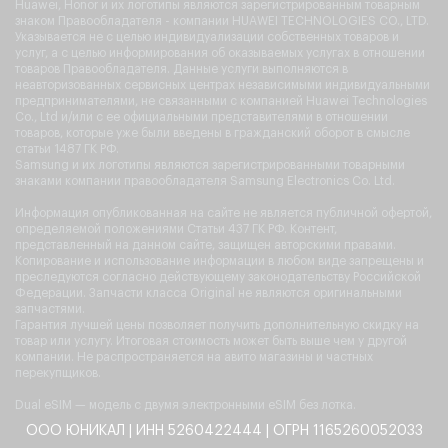
Huawei, Honor и их логотипы являются зарегистрированным товарным
знаком Правообладателя - компании HUAWEI TECHNOLOGIES CO., LTD.
Указывается не с целью индивидуализации собственных товаров и
услуг, а с целью информирования об оказываемых услугах в отношении
товаров Правообладателя. Данные услуги выполняются в
неавторизованных сервисных центрах независимыми индивидуальными
предпринимателями, не связанными с компанией Huawei Technologies
Co., Ltd и/или с ее официальными представителями в отношении
товаров, которые уже были введены в гражданский оборот в смысле
статьи 1487 ГК РФ.
Samsung и их логотипы являются зарегистрированными товарными
знаками компании правообладателя Samsung Electronics Co. Ltd.
Информация опубликованная на сайте не является публичной офертой,
определяемой положениями Статьи 437 ГК РФ. Контент,
представленный на данном сайте, защищен авторскими правами.
Копирование и использование информации в любом виде запрещены и
преследуются согласно действующему законодательству Российской
Федерации. Запчасти класса Original не являются оригинальными
запчастями.
Гарантия лучшей цены позволяет получить дополнительную скидку на
товар или услугу. Итоговая стоимость может быть выше чем у другой
компании. Не распространяется на авито магазины и частных
перекупщиков.
Dual eSIM — модель с двумя электронными eSIM без лотка.
ООО ЮНИКАЛ | ИНН 5260422444 | ОГРН 1165260052033