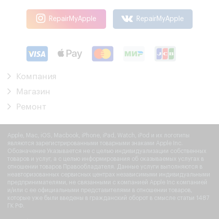
RepairMyApple
RepairMyApple
Компания
Магазин
Ремонт
Apple, Mac, iOS, Macbook, iPhone, iPad, Watch, iPod и их логотипы
являются зарегистрированными товарными знаками Apple Inc.
Обозначение Указывается не с целью индивидуализации собственных
товаров и услуг, а с целью информирования об оказываемых услугах в
отношении товаров Правообладателя. Данные услуги выполняются в
неавторизованных сервисных центрах независимыми индивидуальными
предпринимателями, не связанными с компанией Apple Inc компанией
и/или с ее официальными представителями в отношении товаров,
которые уже были введены в гражданский оборот в смысле статьи 1487
ГК РФ.