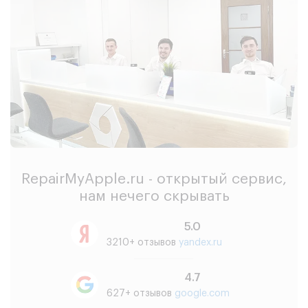
RepairMyApple.ru - открытый сервис,
нам нечего скрывать
5.0
3210+ отзывов
yandex.ru
4.7
627+ отзывов
google.com