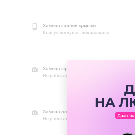
Замена задней крышки
Корпус погнулся, поцарапался
Замена фронтальной / передней камер
Не работает передняя камера
Замена основной/задней камеры
Не работает задняя камера