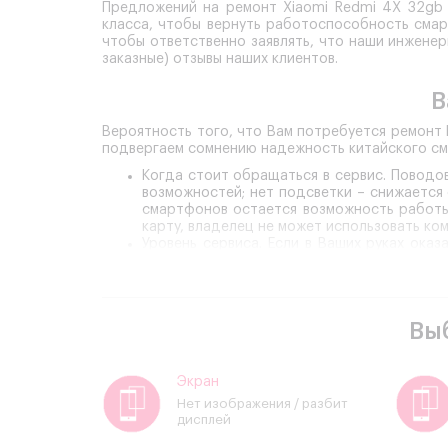
Предложений на ремонт Xiaomi Redmi 4X 32gb 
класса, чтобы вернуть работоспособность смар
чтобы ответственно заявлять, что наши инженер
заказные) отзывы наших клиентов.
В
Вероятность того, что Вам потребуется ремонт 
подвергаем сомнению надежность китайского см
Когда стоит обращаться в сервис.
Поводов
возможностей; нет подсветки – снижается
смартфонов остается возможность работы 
карту, владелец не может использовать ко
Уровень сервиса.
Если в Ваших руках оказ
необходимо максимально срочно обратитьс
4X, но и внимательное и ответственное о
пользуются в полном объеме.
Качественная подготовка сотрудников.
Со
Вы
профессионалам, отвечающим за качество 
свои знания, повышая квалификацию в про
или не работает автоповорот наши инжене
Профессиональное оборудование.
Гаранти
Экран
качественные запчасти, используя проф
Нет изображения / разбит
специалистов нашей компании.
дисплей