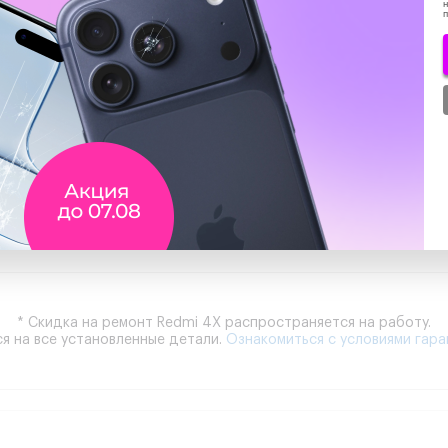
н
Сроки:
Гарантия:
Запчасть:
Работа:
Итог
00:30
3 мес.
610
610
льцев
Показать весь прайс
* Скидка на ремонт Redmi 4X распространяется на работу.
я на все установленные детали.
Ознакомиться с условиями гара