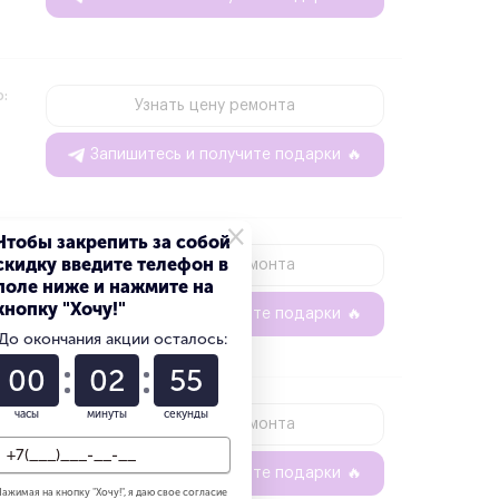
о:
Узнать цену ремонта
Запишитесь и получите подарки
🔥
×
Чтобы закрепить за собой
о:
скидку введите телефон в
Узнать цену ремонта
поле ниже и нажмите на
кнопку "Хочу!"
Запишитесь и получите подарки
🔥
До окончания акции осталось:
00
02
54
часы
минуты
секунды
о:
Узнать цену ремонта
Запишитесь и получите подарки
🔥
ажимая на кнопку "
Хочу!
", я даю свое согласие