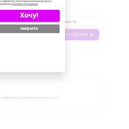
а обработку моих персональных данных и
принимаю
условия соглашения
Хочу!
о:
Узнать цену ремонта
закрыть
Запишитесь и получите подарки
🔥
нтийного ремонта можно тут!