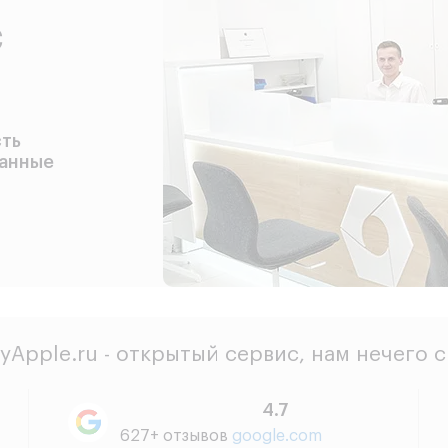
с
сть
данные
yApple.ru - открытый сервис, нам нечего 
4.7
627+ отзывов
google.com