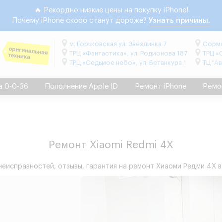
🔥 Рекордно низкие цены на покупку iPhone!
Почему iPhone скоро станут дороже?
Узнать причины.
м. Горьковская ул. Звездинка 7
Сормо
ТРЦ «Фантастика», ул. Родионова 187
ТРЦ «
ТРЦ «Седьмое небо», ул. Бетанкура 1
ТЦ "А
а 0-0-36
Пополнение Apple ID
Ремонт iPhone
Ремо
Ремонт Xiaomi Redmi 4X
 неисправностей, отзывы, гарантия на ремонт Хиаоми Редми 4Х 