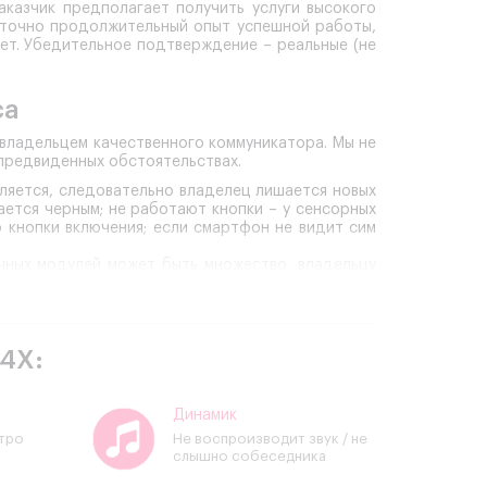
казчик предполагает получить услуги высокого
таточно продолжительный опыт успешной работы,
ает. Убедительное подтверждение – реальные (не
са
 владельцем качественного коммуникатора. Мы не
предвиденных обстоятельствах.
ляется, следовательно владелец лишается новых
ется черным; не работают кнопки – у сенсорных
 кнопки включения; если смартфон не видит сим
ичных модулей может быть множество, владельцу
ко качественный ремонт телефонов Xiaomi Redmi
ественные преимущества, которыми наши клиенты
му ремонт Ксиаоми Редми 4Х важно доверить
4X:
подготовку и опыт работы, регулярно расширяют
блему смартфона: пропадает сеть, разбит экран
чину неисправности.
 случае, если опытный инженер устанавливает
Динамик
 инструментом оснащено каждое рабочее место
стро
Не воспроизводит звук / не
слышно собеседника