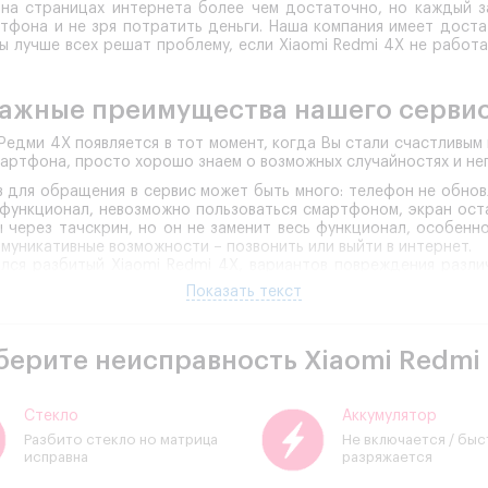
на страницах интернета более чем достаточно, но каждый за
тфона и не зря потратить деньги. Наша компания имеет дос
ы лучше всех решат проблему, если Xiaomi Redmi 4X не работ
ажные преимущества нашего серви
Редми 4Х появляется в тот момент, когда Вы стали счастливым
артфона, просто хорошо знаем о возможных случайностях и не
 для обращения в сервис может быть много: телефон не обнов
 функционал, невозможно пользоваться смартфоном, экран оста
через тачскрин, но он не заменит весь функционал, особенно
ммуникативные возможности – позвонить или выйти в интернет.
ался разбитый Xiaomi Redmi 4X, вариантов повреждения разл
я в сервисный центр нашей компании. Мы предоставим не толь
Показать текст
тношение сотрудников, приятную атмосферу офиса и другие сущ
временный смартфон – сложный механизм, именно поэто
берите неисправность Xiaomi Redmi 
своей работы. Специалисты нашей компании имея профильную 
цессе регулярного обучения и ежедневной работы. Любую про
ры оперативно устранят, предварительно точно определив при
ровать успешный ремонт Сяоми Редми 4Х можно только в том
Стекло
Аккумулятор
ессиональное оборудование высокого класса. Именно таким
Разбито стекло но матрица
Не включается / бы
исправна
разряжается