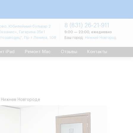
8 (831) 26-21-911
во, Юбилейный бульвар 2
Океанис», Гагарина 35к1
9:00 — 22:00, ежедневно
втозаводец", Пр-т Ленина, 108
Ваш город:
Нижний Новгород
нт iPad
Ремонт Mac
Отзывы
Контакты
в Нижнем Новгороде