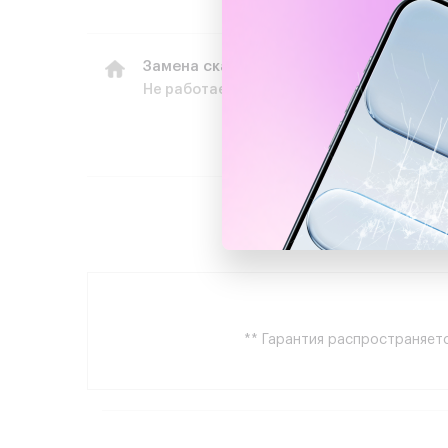
Замена сканера отпечатка пальцев
Не работает кнопка сканер отпечатка па
** Гарантия распространяетс