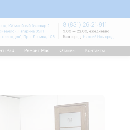
8 (831) 26-21-911
во, Юбилейный бульвар 2
Океанис», Гагарина 35к1
9:00 — 22:00, ежедневно
втозаводец", Пр-т Ленина, 108
Ваш город:
Нижний Новгород
нт iPad
Ремонт Mac
Отзывы
Контакты