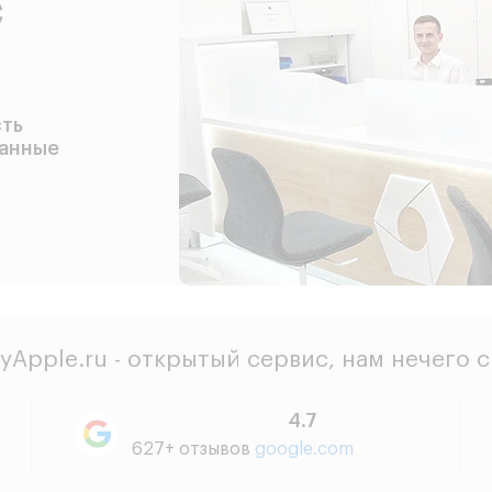
с
сть
данные
yApple.ru - открытый сервис, нам нечего 
4.7
627+ отзывов
google.com