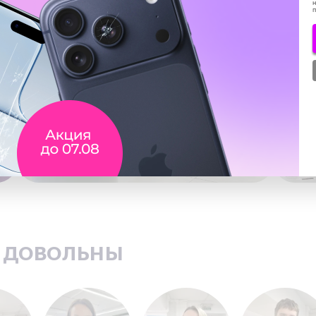
н
ь довольны