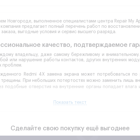
нем Новгороде, выполненное специалистами центра Repair My A
 компания предлагает полный перечень работ по восстановлен
 заказа, выгодные условия и сервис высшего разряда.
ссиональное качество, подтверждаемое гар
ждому владельцу, даже самому бережливому и внимательному. 
сбой или нарушение работы контактов, других внутренних моду
х проблем.
денного Redmi 4X замена экрана может потребоваться по р
е трещины. При небольших потертостях можно заменить лишь вн
з подобные отверстия на внутренние органы попадает влага и 
режден, замена дисплея Xiaomi Redmi 4X – единственный вариан
Показать текст
у изображения, тогда необходимо точно определить, чем выз
бо просто произошел программный сбой или нарушены системны
нований.
н в работу, специалист нашей компании обязан провести ди
Сделайте свою покупку ещё выгоднее
е, полученные в ходе исследования покажут полную картин
оми Редми 4 Х в каждом конкретном случае.