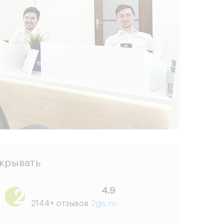
скрывать
4.9
2144+ отзывов
2gis.ru