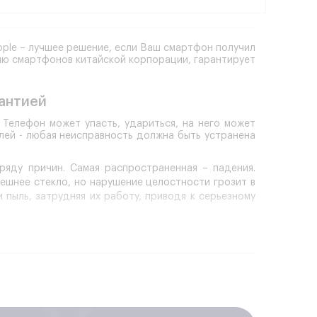
pple – лучшее решение, если Ваш смартфон получил
ию смартфонов китайской корпорации, гарантирует
антией
Телефон может упасть, удариться, на него может
лей - любая неисправность должна быть устранена
яду причин. Самая распространенная – падения.
ешнее стекло, но нарушение целостности грозит в
пыль, затрудняя их работу, приводя к серьезному
т. Если целостность модуля не вызывает сомнений,
вана данная проблема. Возможно, отошел контакт,
е настройки. В любом случае замена экрана Xiaomi
агностику мобильного устройства с применением
у внутреннего состояния смартфона, определят,