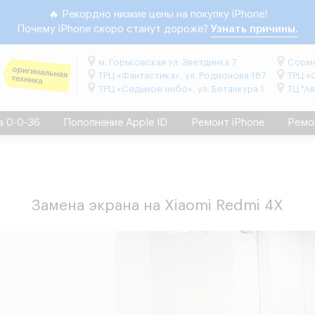
🔥 Рекордно низкие цены на покупку iPhone!
Почему iPhone скоро станут дороже?
Узнать причины.
м. Горьковская ул. Звездинка 7
Сормо
ТРЦ «Фантастика», ул. Родионова 187
ТРЦ «
ТРЦ «Седьмое небо», ул. Бетанкура 1
ТЦ "А
а 0-0-36
Пополнение Apple ID
Ремонт iPhone
Ремо
Замена экрана на Xiaomi Redmi 4X