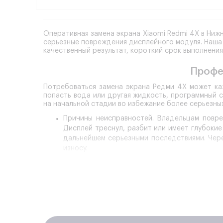
Оперативная замена экрана Xiaomi Redmi 4X в Ниж
серьёзные повреждения дисплейного модуля. Наша
качественный результат, короткий срок выполнения
Профе
Потребоваться замена экрана Редми 4Х может ка
попасть вода или другая жидкость, программный 
на начальной стадии во избежание более серьезны
Причины неисправностей.
Владельцам повреж
Дисплей треснул, разбит или имеет глубоки
дальнейшем серьезными последствиями. Чере
износу.
Варианты ремонта.
Если экран смартфона пов
но имеются серьезные претензии к качеств
проблемы возникли на материнской плате, ли
4X проводится только при наличии веских ос
Качественная диагностика.
Получая смартфо
специализированного оборудования. Данны
насколько необходима замена экрана на Ксиа