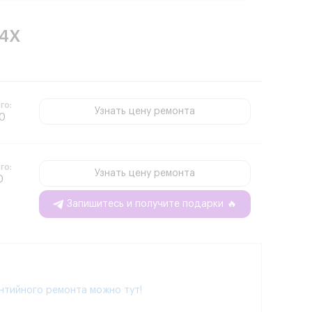
 4X
го:
Узнать цену ремонта
 0
го:
Узнать цену ремонта
0
Запишитесь и получите подарки
🔥
нтийного ремонта можно тут!