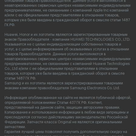
отношении товаров Правообладателя. Данные услуги выполняются в
неавторизованных сервисных центрах независимыми индивидуальными
предпринимателями, не связанными с компанией Apple Inc компанией
и/или с ее официальными представителями в отношении товаров,
которые уже были введены в гражданский оборот в смысле статьи 1487
ГК РФ.
Huawei, Honor и их логотипы являются зарегистрированным товарным
знаком Правообладателя - компании HUAWEI TECHNOLOGIES CO., LTD.
Указывается не с целью индивидуализации собственных товаров и
услуг, а с целью информирования об оказываемых услугах в отношении
товаров Правообладателя. Данные услуги выполняются в
неавторизованных сервисных центрах независимыми индивидуальными
предпринимателями, не связанными с компанией Huawei Technologies
Co., Ltd и/или с ее официальными представителями в отношении
товаров, которые уже были введены в гражданский оборот в смысле
статьи 1487 ГК РФ.
Samsung и их логотипы являются зарегистрированными товарными
знаками компании правообладателя Samsung Electronics Co. Ltd.
Информация опубликованная на сайте не является публичной офертой,
определяемой положениями Статьи 437 ГК РФ. Контент,
представленный на данном сайте, защищен авторскими правами.
Копирование и использование информации в любом виде запрещены и
преследуются согласно действующему законодательству Российской
Федерации. Запчасти класса Original не являются оригинальными
запчастями.
Гарантия лучшей цены позволяет получить дополнительную скидку на