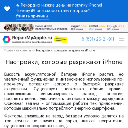
🔥 Рекордно низкие цены на покупку iPhone!
Почему iPhone скоро станут дороже?
Узнать причины.
Tog
8 (831) 26-21-911
nav
Полезные советы
Настройки, которые разряжают iPhone
Настройки, которые разряжают iPhone
Емкость аккумуляторной батареи iPhone растет, но
увеличенный функционал и интенсивное использование по-
прежнему оставляет вопрос о быстрой разрядке
актуальным. Существует несколько общих правил,
позволяющих минимизировать расход энергии,
соответственно, увеличивать интервал между зарядками.
Основная задача – оптимизация работы тех приложений,
которые максимально потребляют энергию смартфона.
Факторы, влияющие на заряд батареи условно делятся на
три группы: не влияют на заряд, влияют некритично,
существенно сокращают заряд.