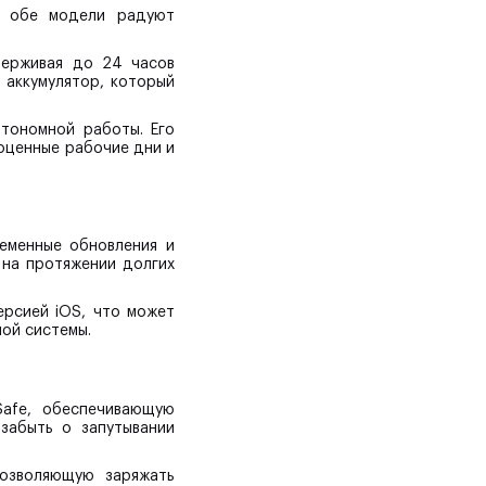
е обе модели радуют
держивая до 24 часов
 аккумулятор, который
втономной работы. Его
ноценные рабочие дни и
еменные обновления и
 на протяжении долгих
ерсией iOS, что может
ной системы.
и
afe, обеспечивающую
забыть о запутывании
позволяющую заряжать