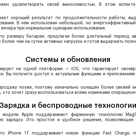
жен удовлетворять своей выносливостью. В этом аспект
зывает хороший результат по продолжительности работы, вы
ования. В нём использован небольшой, но энергоэффективный
 вечера при нормальном сценарии использования.
по размеру батареи, предлагая более длительный период а
 более чем на сутки активных нагрузок и готов выдержать пол
Системы и обновления
ируют на одной платформе — iOS, что гарантирует своевр
и. Вы получите доступ к актуальным функциям и приложениям
 продажу позже, поэтому изначально оснащён более свежей в
х, кто хочет сразу воспользоваться всеми новинками операцион
Зарядка и беспроводные технологи
е модели Apple поддерживают фирменную технологию MagS
ю зарядку. Это простое и удобное решение, позволяющее 
то iPhone 17 поддерживает новую функцию Fast Charge, 