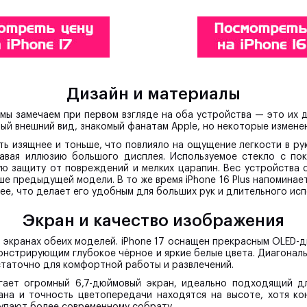
Дизайн и материалы
 мы замечаем при первом взгляде на оба устройства — это их 
й внешний вид, знакомый фанатам Apple, но некоторые изменен
уть изящнее и тоньше, что повлияло на ощущение легкости в рук
авая иллюзию большого дисплея. Используемое стекло с пок
ю защиту от повреждений и мелких царапин. Вес устройства с
ше предыдущей модели. В то же время iPhone 16 Plus напоминае
нее, что делает его удобным для больших рук и длительного исп
Экран и качество изображения
 экранах обеих моделей. iPhone 17 оснащен прекрасным OLED-
емонстрирующим глубокое чёрное и яркие белые цвета. Диагональ
статочно для комфортной работы и развлечений.
агает огромный 6,7-дюймовый экран, идеально подходящий 
рана и точность цветопередачи находятся на высоте, хотя ко
упают более современному собрату.