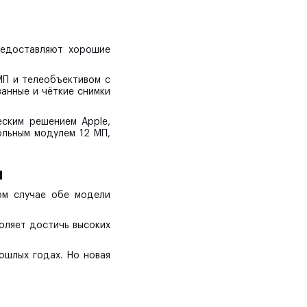
редоставляют хорошие
МП и телеобъективом с
ванные и чёткие снимки
еским решением Apple,
ольным модулем 12 МП,
и
ом случае обе модели
воляет достичь высоких
рошлых годах. Но новая