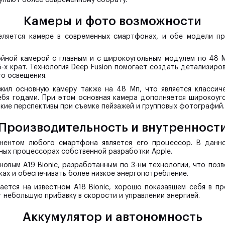
Камеры и фото возможности
еляется камере в современных смартфонах, и обе модели п
ойной камерой с главным и с широкоугольным модулем по 48 
-х крат. Технология Deep Fusion помогает создать детализиро
го освещения.
ожил основную камеру также на 48 Мп, что является классич
бя годами. При этом основная камера дополняется широкоуг
ие перспективы при съемке пейзажей и групповых фотографий.
Производительность и внутренност
нентом любого смартфона является его процессор. В данн
ных процессорах собственной разработки Apple.
новым A19 Bionic, разработанным по 3-нм технологии, что поз
ках и обеспечивать более низкое энергопотребление.
вается на известном A18 Bionic, хорошо показавшем себя в п
небольшую прибавку в скорости и управлении энергией.
Аккумулятор и автономность