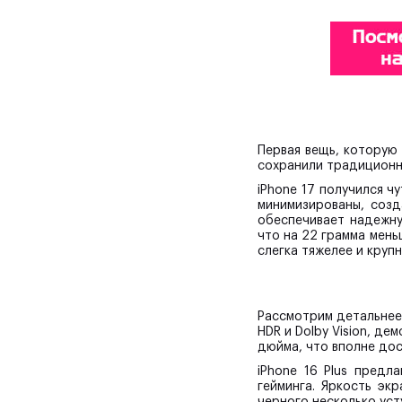
Первая вещь, которую
сохранили традиционны
iPhone 17 получился ч
минимизированы, созд
обеспечивает надежну
что на 22 грамма мень
слегка тяжелее и круп
Рассмотрим детальнее
HDR и Dolby Vision, д
дюйма, что вполне до
iPhone 16 Plus предл
гейминга. Яркость эк
черного несколько уст