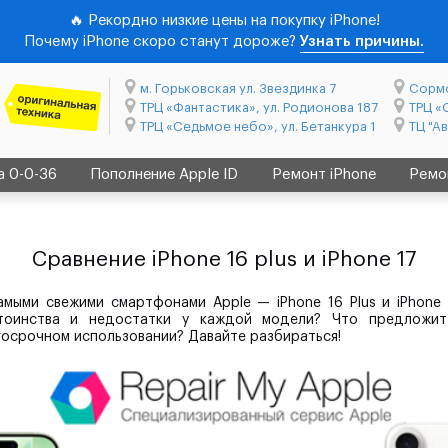
🔥 Рекордно низкие цены на покупку iPhone!
Почему iPhone скоро станут дороже?
Узнать причины.
м. Горьковская ул. Звездинка 7
Сормо
ТРЦ «Фантастика», ул. Родионова 187
ТРЦ «
ТРЦ «Седьмое небо», ул. Бетанкура 1
ТЦ "А
а 0-0-36
Пополнение Apple ID
Ремонт iPhone
Ремо
Сравнение iPhone 16 plus и iPhone 17
мыми свежими смартфонами Apple — iPhone 16 Plus и iPhone
стоинства и недостатки у каждой модели? Что предложи
госрочном использовании? Давайте разбираться!