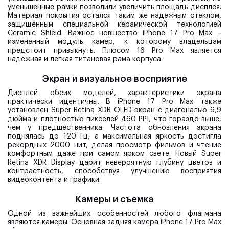
уменьшенные рамки позволили увеличить площадь дисплея.
Материал покрытия остался таким же надежным стеклом,
защищённым специальной керамической технологией
Ceramic Shield. Важное новшество iPhone 17 Pro Max –
измененный модуль камер, к которому владельцам
предстоит привыкнуть. Плюсом 16 Pro Max является
надежная и легкая титановая рама корпуса.
Экран и визуальное восприятие
Дисплей обеих моделей, характеристики экрана
практически идентичны. В iPhone 17 Pro Max также
установлен Super Retina XDR OLED-экран с диагональю 6,9
дюйма и плотностью пикселей 460 PPI, что гораздо выше,
чем у предшественника. Частота обновления экрана
поднялась до 120 Гц, а максимальная яркость достигла
рекордных 2000 нит, делая просмотр фильмов и чтение
комфортным даже при самом ярком свете. Новый Super
Retina XDR Display дарит невероятную глубину цветов и
контрастность, способствуя улучшению восприятия
видеоконтента и графики.
Камеры и съемка
Одной из важнейших особенностей любого флагмана
являются камеры. Основная задняя камера iPhone 17 Pro Max