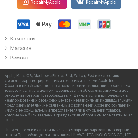
RepairMyApple
RepairMyApple
Компания
Магазин
Ремонт
Apple, Mac, iOS, Macbook, iPhone, iPad, Watch, iPod и их логотипы
являются зарегистрированными товарными знаками Apple Inc.
Обозначение Указывается не с целью индивидуализации собственных
товаров и услуг, а с целью информирования об оказываемых услугах в
отношении товаров Правообладателя. Данные услуги выполняются в
неавторизованных сервисных центрах независимыми индивидуальными
предпринимателями, не связанными с компанией Apple Inc компанией
и/или с ее официальными представителями в отношении товаров,
которые уже были введены в гражданский оборот в смысле статьи 1487
ГК РФ.
Huawei, Honor и их логотипы являются зарегистрированным товарным
знаком Правообладателя - компании HUAWEI TECHNOLOGIES CO., LTD.