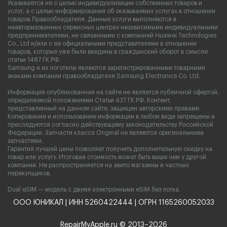
Указывается не с целью индивидуализации собственных товаров и
услуг, а с целью информирования об оказываемых услугах в отношении
товаров Правообладателя. Данные услуги выполняются в
неавторизованных сервисных центрах независимыми индивидуальными
предпринимателями, не связанными с компанией Huawei Technologies
Co., Ltd и/или с ее официальными представителями в отношении
товаров, которые уже были введены в гражданский оборот в смысле
статьи 1487 ГК РФ.
Samsung и их логотипы являются зарегистрированными товарными
знаками компании правообладателя Samsung Electronics Co. Ltd.
Информация опубликованная на сайте не является публичной офертой,
определяемой положениями Статьи 437 ГК РФ. Контент,
представленный на данном сайте, защищен авторскими правами.
Копирование и использование информации в любом виде запрещены и
преследуются согласно действующему законодательству Российской
Федерации. Запчасти класса Original не являются оригинальными
запчастями.
Гарантия лучшей цены позволяет получить дополнительную скидку на
товар или услугу. Итоговая стоимость может быть выше чем у другой
компании. Не распространяется на авито магазины и частных
перекупщиков.
Dual eSIM — модель с двумя электронными eSIM без лотка.
ООО ЮНИКАЛ | ИНН 5260422444 | ОГРН 1165260052033
RepairMyApple.ru © 2013–2026