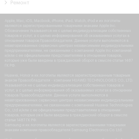
Ремонт
Apple, Mac, iOS, Macbook, iPhone, iPad, Watch, iPod и их логотипы
являются зарегистрированными товарными знаками Apple Inc.
Обозначение Указывается не с целью индивидуализации собственных
товаров и услуг, а с целью информирования об оказываемых услугах в
отношении товаров Правообладателя. Данные услуги выполняются в
неавторизованных сервисных центрах независимыми индивидуальными
предпринимателями, не связанными с компанией Apple Inc компанией
и/или с ее официальными представителями в отношении товаров,
которые уже были введены в гражданский оборот в смысле статьи 1487
ГК РФ.
Huawei, Honor и их логотипы являются зарегистрированным товарным
знаком Правообладателя - компании HUAWEI TECHNOLOGIES CO., LTD.
Указывается не с целью индивидуализации собственных товаров и
услуг, а с целью информирования об оказываемых услугах в отношении
товаров Правообладателя. Данные услуги выполняются в
неавторизованных сервисных центрах независимыми индивидуальными
предпринимателями, не связанными с компанией Huawei Technologies
Co., Ltd и/или с ее официальными представителями в отношении
товаров, которые уже были введены в гражданский оборот в смысле
статьи 1487 ГК РФ.
Samsung и их логотипы являются зарегистрированными товарными
знаками компании правообладателя Samsung Electronics Co. Ltd.