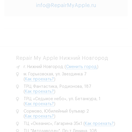
info@RepairMyApple.ru
Repair My Apple Нижний Новгород
г. Нижний Новгород
(
Сменить город
)
м. Горьковская, ул. Звездинка 7
(
Как проехать?
)
ТРЦ Фантастика, Родионова, 187
(
Как проехать?
)
ТРЦ «Седьмое небо», ул. Бетанкура, 1
(
Как проехать?
)
Сормово, Юбилейный бульвар 2
(
Как проехать?
)
ТЦ «Океанис», Гагарина 35к1
(
Как проехать?
)
ТЦ "Автозаводец", Пр-т Ленина, 108