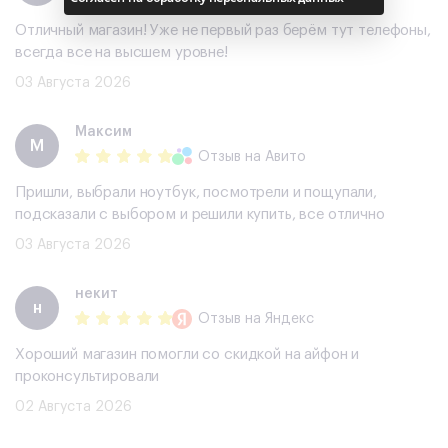
Отличный магазин! Уже не первый раз берём тут телефоны,
всегда все на высшем уровне!
03 Августа 2026
Максим
М
Отзыв
на Авито
Пришли, выбрали ноутбук, посмотрели и пощупали,
подсказали с выбором и решили купить, все отлично
03 Августа 2026
некит
н
Отзыв
на Яндекс
Хороший магазин помогли со скидкой на айфон и
проконсультировали
02 Августа 2026