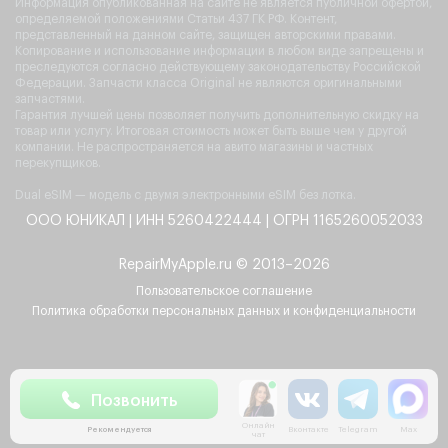
Информация опубликованная на сайте не является публичной офертой,
определяемой положениями Статьи 437 ГК РФ. Контент,
представленный на данном сайте, защищен авторскими правами.
Копирование и использование информации в любом виде запрещены и
преследуются согласно действующему законодательству Российской
Федерации. Запчасти класса Original не являются оригинальными
запчастями.
Гарантия лучшей цены позволяет получить дополнительную скидку на
товар или услугу. Итоговая стоимость может быть выше чем у другой
компании. Не распространяется на авито магазины и частных
перекупщиков.
Dual eSIM — модель с двумя электронными eSIM без лотка.
ООО ЮНИКАЛ | ИНН 5260422444 | ОГРН 1165260052033
RepairMyApple.ru © 2013–2026
Пользовательское соглашение
Политика обработки персональных данных и конфиденциальности
Позвонить
Рекомендуется