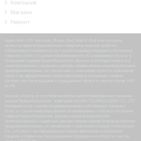
Компания
Магазин
Ремонт
Apple, Mac, iOS, Macbook, iPhone, iPad, Watch, iPod и их логотипы
являются зарегистрированными товарными знаками Apple Inc.
Обозначение Указывается не с целью индивидуализации собственных
товаров и услуг, а с целью информирования об оказываемых услугах в
отношении товаров Правообладателя. Данные услуги выполняются в
неавторизованных сервисных центрах независимыми индивидуальными
предпринимателями, не связанными с компанией Apple Inc компанией
и/или с ее официальными представителями в отношении товаров,
которые уже были введены в гражданский оборот в смысле статьи 1487
ГК РФ.
Huawei, Honor и их логотипы являются зарегистрированным товарным
знаком Правообладателя - компании HUAWEI TECHNOLOGIES CO., LTD.
Указывается не с целью индивидуализации собственных товаров и
услуг, а с целью информирования об оказываемых услугах в отношении
товаров Правообладателя. Данные услуги выполняются в
неавторизованных сервисных центрах независимыми индивидуальными
предпринимателями, не связанными с компанией Huawei Technologies
Co., Ltd и/или с ее официальными представителями в отношении
товаров, которые уже были введены в гражданский оборот в смысле