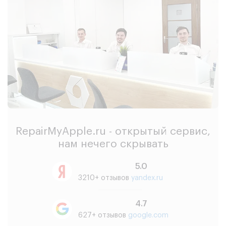
RepairMyApple.ru - открытый сервис,
нам нечего скрывать
5.0
3210+ отзывов
yandex.ru
4.7
627+ отзывов
google.com