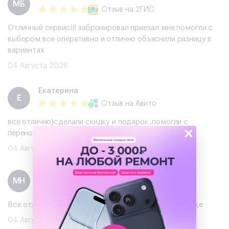
МБ
Отзыв
на 2ГИС
Отличный сервис!!! забронировал приехал мне помогли с
выбором все оперативно и отлично объяснили разницу в
вариантах
04 Августа 2026
Екатерина
Е
Отзыв
на Авито
все отлично)сделали скидку и подарок ,помогли с
×
переносом данных !рекомендую
04 Августа 2026
Михаил Нужин
МН
Отзыв
на Авито
Все отлично, хороший телефон, буду обращаться еще
04 Августа 2026