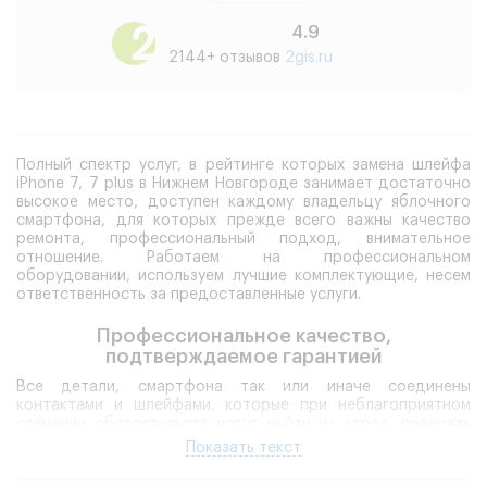
4.9
2144+ отзывов
2gis.ru
Полный спектр услуг, в рейтинге которых замена шлейфа
iPhone 7, 7 plus в Нижнем Новгороде занимает достаточно
высокое место, доступен каждому владельцу яблочного
смартфона, для которых прежде всего важны качество
ремонта, профессиональный подход, внимательное
отношение. Работаем на профессиональном
оборудовании, используем лучшие комплектующие, несем
ответственность за предоставленные услуги.
Профессиональное качество,
подтверждаемое гарантией
Все детали, смартфона так или иначе соединены
контактами и шлейфами, которые при неблагоприятном
стечении обстоятельств могут выйти из строя, потерять
работоспособность. В таком случае замена верхнего
Показать текст
шлейфа iPhone 7 или других элементов становится
обязательной.