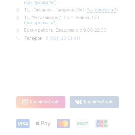
(
Как проехать?
)
ТЦ «Океанис», Гагарина 35к1
(
Как проехать?
)
ТЦ "Автозаводец", Пр-т Ленина, 108
(
Как проехать?
)
Время работы: Ежедневно с 9:00-22:00
Телефон:
8 (831) 26-21-911
RepairMyApple
RepairMyApple