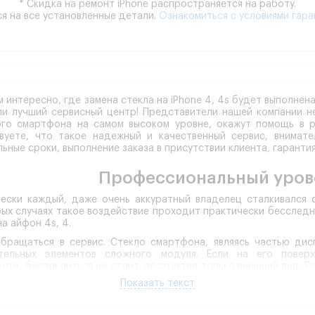
* Скидка на ремонт iPhone распространяется на работу.
я на все установленные детали.
Ознакомиться с условиями гара
м интересно, где замена стекла на iPhone 4, 4s будет выполне
ли лучший сервисный центр! Представители нашей компании 
ого смартфона на самом высоком уровне, окажут помощь в р
вуете, что такое надежный и качественный сервис, внимате
ьные сроки, выполнение заказа в присутствии клиента, гарантия
Профессиональный уров
ески каждый, даже очень аккуратный владелец сталкивался 
ых случаях такое воздействие проходит практически бесследно
на айфон 4s, 4.
бращаться в сервис.
Стекло смартфона, являясь частью дисп
ительных элементов сложного модуля. Если на его повер
сти, беспокоиться не стоит, пострадал только внешний вид. Е
бито, замена стекла айфон 4с становится практически необх
Показать текст
острадать внутренние модули, ремонт которых обойдется в ра
стика смартфона.
Первое, что сделает сервисный инженер, п
ную диагностику. Процесс занимает немного времени, но име