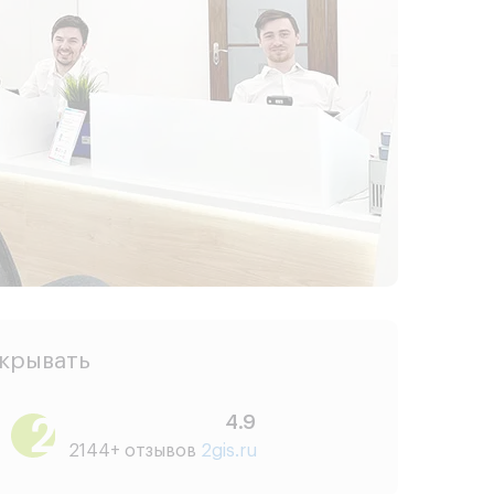
скрывать
4.9
2144+ отзывов
2gis.ru