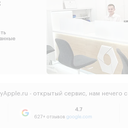
с
сть
данные
yApple.ru - открытый сервис, нам нечего 
4.7
627+ отзывов
google.com