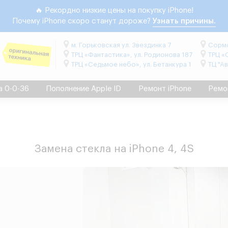
🔥 Рекордно низкие цены на покупку iPhone!
Почему iPhone скоро станут дороже?
Узнать причины.
м. Горьковская ул. Звездинка 7
Сормо
ТРЦ «Фантастика», ул. Родионова 187
ТРЦ «
ТРЦ «Седьмое небо», ул. Бетанкура 1
ТЦ "А
а 0-0-36
Пополнение Apple ID
Ремонт iPhone
Ремо
Замена стекла на iPhone 4, 4S