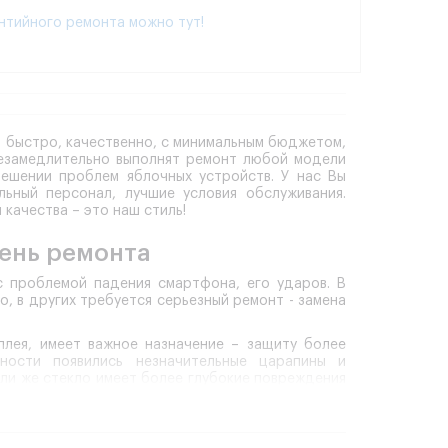
нтийного ремонта можно тут!
на быстро, качественно, с минимальным бюджетом,
незамедлительно выполнят ремонт любой модели
ешении проблем яблочных устройств. У нас Вы
льный персонал, лучшие условия обслуживания.
 качества – это наш стиль!
ень ремонта
с проблемой падения смартфона, его ударов. В
, в других требуется серьезный ремонт - замена
лея, имеет важное назначение – защиту более
хности появились незначительные царапины и
сли же стекло имеет более глубокие повреждения
одима. Если своевременно не заменить стекло,
зы дороже.
олучив айфон в работу – выполнит его полную
ет очень важное значение, так как не позволит