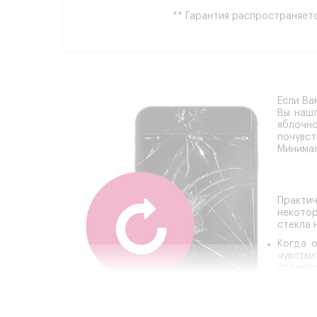
** Гарантия распространяетс
Если Ва
Вы наш
яблочн
почувст
Минимал
Практич
некотор
стекла 
Когда о
чувств
потерто
или раз
могут п
Диагно
аппарат