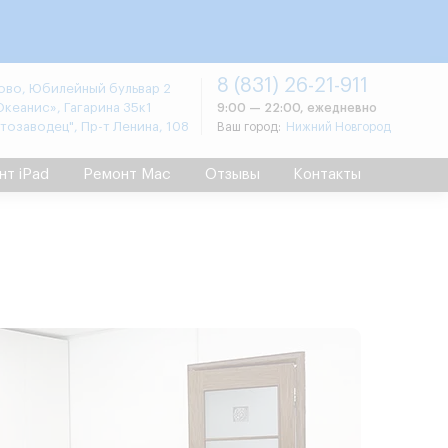
8 (831) 26-21-911
во, Юбилейный бульвар 2
Океанис», Гагарина 35к1
9:00 — 22:00, ежедневно
втозаводец", Пр-т Ленина, 108
Ваш город:
Нижний Новгород
нт iPad
Ремонт Mac
Отзывы
Контакты