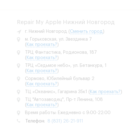
Repair My Apple Нижний Новгород
г. Нижний Новгород
(
Сменить город
)
м. Горьковская, ул. Звездинка 7
(
Как проехать?
)
ТРЦ Фантастика, Родионова, 187
(
Как проехать?
)
ТРЦ «Седьмое небо», ул. Бетанкура, 1
(
Как проехать?
)
Сормово, Юбилейный бульвар 2
(
Как проехать?
)
ТЦ «Океанис», Гагарина 35к1
(
Как проехать?
)
ТЦ "Автозаводец", Пр-т Ленина, 108
(
Как проехать?
)
Время работы: Ежедневно с 9:00-22:00
Телефон:
8 (831) 26-21-911