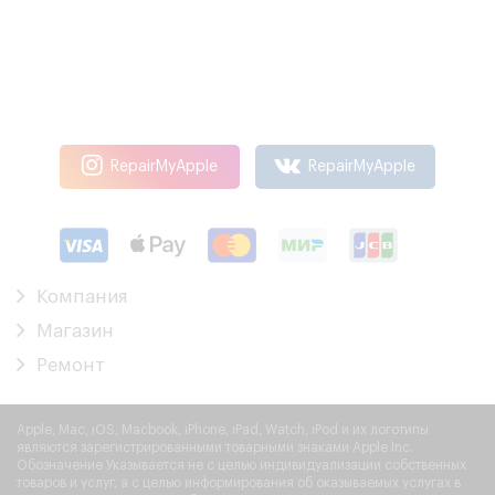
RepairMyApple
RepairMyApple
Компания
Магазин
Ремонт
Apple, Mac, iOS, Macbook, iPhone, iPad, Watch, iPod и их логотипы
являются зарегистрированными товарными знаками Apple Inc.
Обозначение Указывается не с целью индивидуализации собственных
товаров и услуг, а с целью информирования об оказываемых услугах в