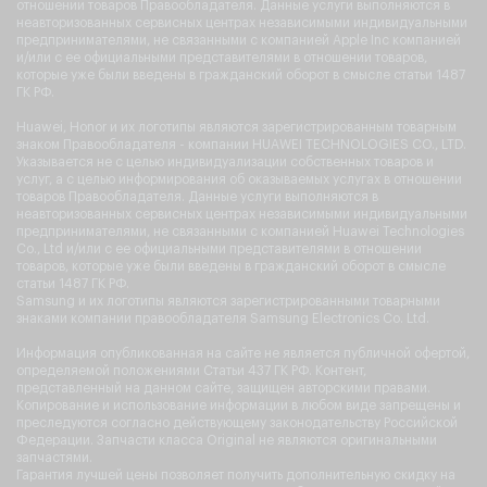
отношении товаров Правообладателя. Данные услуги выполняются в
неавторизованных сервисных центрах независимыми индивидуальными
предпринимателями, не связанными с компанией Apple Inc компанией
и/или с ее официальными представителями в отношении товаров,
которые уже были введены в гражданский оборот в смысле статьи 1487
ГК РФ.
Huawei, Honor и их логотипы являются зарегистрированным товарным
знаком Правообладателя - компании HUAWEI TECHNOLOGIES CO., LTD.
Указывается не с целью индивидуализации собственных товаров и
услуг, а с целью информирования об оказываемых услугах в отношении
товаров Правообладателя. Данные услуги выполняются в
неавторизованных сервисных центрах независимыми индивидуальными
предпринимателями, не связанными с компанией Huawei Technologies
Co., Ltd и/или с ее официальными представителями в отношении
товаров, которые уже были введены в гражданский оборот в смысле
статьи 1487 ГК РФ.
Samsung и их логотипы являются зарегистрированными товарными
знаками компании правообладателя Samsung Electronics Co. Ltd.
Информация опубликованная на сайте не является публичной офертой,
определяемой положениями Статьи 437 ГК РФ. Контент,
представленный на данном сайте, защищен авторскими правами.
Копирование и использование информации в любом виде запрещены и
преследуются согласно действующему законодательству Российской
Федерации. Запчасти класса Original не являются оригинальными
запчастями.
Гарантия лучшей цены позволяет получить дополнительную скидку на