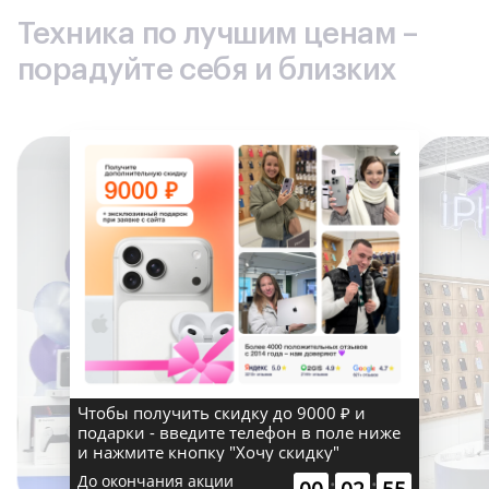
Вес: 203 г.
Техника по лучшим ценам –
Цвет: Красный
порадуйте себя и близких
×
Чтобы получить скидку до 9000 ₽ и
подарки - введите телефон в поле ниже
и нажмите кнопку "Хочу скидку"
До окончания акции
:
: