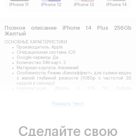
iPhone 11
iPhone 12
iPhone 13
iPhone 14
Полное описание iPhone 14 Plus 256Gb
Желтый
ОСНОВНЫЕ ХАРАКТЕРИСТИКИ
Производитель: Apple
Операционная система: iOS
Google-сервисы: Да
Количество SIM-карт: 2
Материал корпуса: Алюминий
Особенности: Режим «Киноэффект» для съёмки видео
с малой глубиной резкости (1080p с частотой 30
кадров в секунду)
Комплектация: iPhone с iOS 16, Кабель
USB‑C/Lightning, Документация
Функции и особенности: режим Photonic Engine для
Показать текст
лучшей детализации съемки при недостаточном
освещении, режим «Киноэффект» для съёмки видео
4K при 30 кадрах в секунду, режим Action mode для
стабилизации динамических сцен, стандарт защиты
Показать все характеристики
IP68, поддержка спутниковой связи, система
Сделайте свою
обнаружения автомобильных аварий