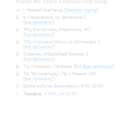
Repair My Apple Нижний Новгород
г. Нижний Новгород
(
Сменить город
)
м. Горьковская, ул. Звездинка 7
(
Как проехать?
)
ТРЦ Фантастика, Родионова, 187
(
Как проехать?
)
ТРЦ «Седьмое небо», ул. Бетанкура, 1
(
Как проехать?
)
Сормово, Юбилейный бульвар 2
(
Как проехать?
)
ТЦ «Океанис», Гагарина 35к1
(
Как проехать?
)
ТЦ "Автозаводец", Пр-т Ленина, 108
(
Как проехать?
)
Время работы: Ежедневно с 9:00-22:00
Телефон:
8 (831) 26-21-911