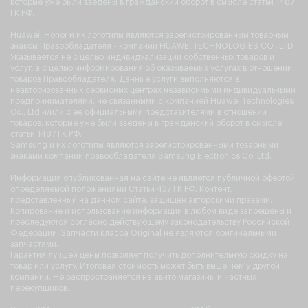
которые уже были введены в гражданский оборот в смысле статьи 1487
ГК РФ.
Huawei, Honor и их логотипы являются зарегистрированным товарным
знаком Правообладателя - компании HUAWEI TECHNOLOGIES CO., LTD.
Указывается не с целью индивидуализации собственных товаров и
услуг, а с целью информирования об оказываемых услугах в отношении
товаров Правообладателя. Данные услуги выполняются в
неавторизованных сервисных центрах независимыми индивидуальными
предпринимателями, не связанными с компанией Huawei Technologies
Co., Ltd и/или с ее официальными представителями в отношении
товаров, которые уже были введены в гражданский оборот в смысле
статьи 1487 ГК РФ.
Samsung и их логотипы являются зарегистрированными товарными
знаками компании правообладателя Samsung Electronics Co. Ltd.
Информация опубликованная на сайте не является публичной офертой,
определяемой положениями Статьи 437 ГК РФ. Контент,
представленный на данном сайте, защищен авторскими правами.
Копирование и использование информации в любом виде запрещены и
преследуются согласно действующему законодательству Российской
Федерации. Запчасти класса Original не являются оригинальными
запчастями.
Гарантия лучшей цены позволяет получить дополнительную скидку на
товар или услугу. Итоговая стоимость может быть выше чем у другой
компании. Не распространяется на авито магазины и частных
перекупщиков.