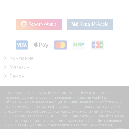
RepairMyApple
RepairMyApple
Компания
Магазин
Ремонт
Apple, Mac, iOS, Macbook, iPhone, iPad, Watch, iPod и их логотипы
являются зарегистрированными товарными знаками Apple Inc.
Обозначение Указывается не с целью индивидуализации собственных
товаров и услуг, а с целью информирования об оказываемых услугах в
отношении товаров Правообладателя. Данные услуги выполняются в
неавторизованных сервисных центрах независимыми индивидуальными
предпринимателями, не связанными с компанией Apple Inc компанией
и/или с ее официальными представителями в отношении товаров,