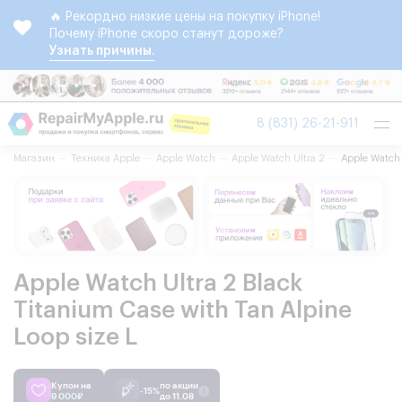
🔥 Рекордно низкие цены на покупку iPhone!
Почему iPhone скоро станут дороже?
Узнать причины.
Tog
8 (831) 26-21-911
nav
Магазин
Техника Apple
Apple Watch
Apple Watch Ultra 2
Apple Watch 
Apple Watch Ultra 2 Black
Titanium Case with Tan Alpine
Loop size L
Купон на
по акции
-15%
9 000₽
до 11.08