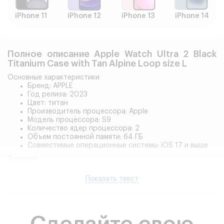
iPhone 11
iPhone 12
iPhone 13
iPhone 14
Полное описание Apple Watch Ultra 2 Black
Titanium Case with Tan Alpine Loop size L
Основные характеристики
Бренд: APPLE
Год релиза: 2023
Цвет: титан
Производитель процессора: Apple
Модель процессора: S9
Количество ядер процессора: 2
Объем постоянной памяти: 64 ГБ
Совместимые операционные системы: iOS 17 и выше
Дисплей
Дисплей: OLED, 410 х 502 точек
Разрешение дисплея: 410x502
Показать текст
Сенсорный дисплей: есть
Сенсорный дисплей multi-touch: есть
Яркость: 3000 кд/м2
Материал экрана: стекло
Способ отображения времени: аналоговый и