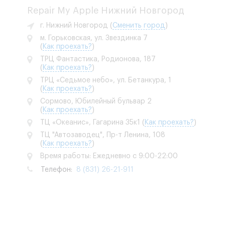
Repair My Apple Нижний Новгород
г. Нижний Новгород
(
Сменить город
)
м. Горьковская, ул. Звездинка 7
(
Как проехать?
)
ТРЦ Фантастика, Родионова, 187
(
Как проехать?
)
ТРЦ «Седьмое небо», ул. Бетанкура, 1
(
Как проехать?
)
Сормово, Юбилейный бульвар 2
(
Как проехать?
)
ТЦ «Океанис», Гагарина 35к1
(
Как проехать?
)
ТЦ "Автозаводец", Пр-т Ленина, 108
(
Как проехать?
)
Время работы: Ежедневно с 9:00-22:00
Телефон:
8 (831) 26-21-911