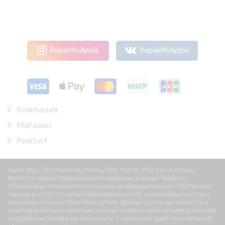
RepairMyApple
RepairMyApple
Компания
Магазин
Ремонт
Apple, Mac, iOS, Macbook, iPhone, iPad, Watch, iPod и их логотипы
являются зарегистрированными товарными знаками Apple Inc.
Обозначение Указывается не с целью индивидуализации собственных
товаров и услуг, а с целью информирования об оказываемых услугах в
отношении товаров Правообладателя. Данные услуги выполняются в
неавторизованных сервисных центрах независимыми индивидуальными
предпринимателями, не связанными с компанией Apple Inc компанией