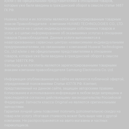
и/или с ее официальными представителями в отношении товаров,
которые уже были введены в гражданский оборот в смысле статьи 1487
ГК РФ.
Huawei, Honor и их логотипы являются зарегистрированным товарным
знаком Правообладателя - компании HUAWEI TECHNOLOGIES CO., LTD.
Указывается не с целью индивидуализации собственных товаров и
услуг, а с целью информирования об оказываемых услугах в отношении
товаров Правообладателя. Данные услуги выполняются в
неавторизованных сервисных центрах независимыми индивидуальными
предпринимателями, не связанными с компанией Huawei Technologies
Co., Ltd и/или с ее официальными представителями в отношении
товаров, которые уже были введены в гражданский оборот в смысле
статьи 1487 ГК РФ.
Samsung и их логотипы являются зарегистрированными товарными
знаками компании правообладателя Samsung Electronics Co. Ltd.
Информация опубликованная на сайте не является публичной офертой,
определяемой положениями Статьи 437 ГК РФ. Контент,
представленный на данном сайте, защищен авторскими правами.
Копирование и использование информации в любом виде запрещены и
преследуются согласно действующему законодательству Российской
Федерации. Запчасти класса Original не являются оригинальными
запчастями.
Гарантия лучшей цены позволяет получить дополнительную скидку на
товар или услугу. Итоговая стоимость может быть выше чем у другой
компании. Не распространяется на авито магазины и частных
перекупщиков.