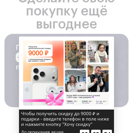
покупку ещё
выгоднее
×
Промокод на скидку
− 1000 ₽
за регистрацию в
программе лояльности
Получить промокод
Чтобы получить скидку до 9000 ₽ и
подарки - введите телефон в поле ниже
и нажмите кнопку "Хочу скидку"
До окончания акции