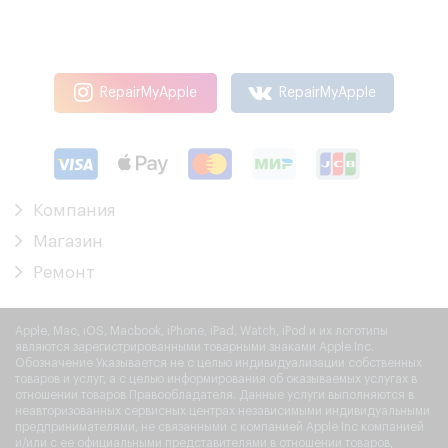
RepairMyApple
RepairMyApple
Компания
Магазин
Ремонт
Apple, Mac, iOS, Macbook, iPhone, iPad, Watch, iPod и их логотипы
являются зарегистрированными товарными знаками Apple Inc.
Обозначение Указывается не с целью индивидуализации собственных
товаров и услуг, а с целью информирования об оказываемых услугах в
отношении товаров Правообладателя. Данные услуги выполняются в
неавторизованных сервисных центрах независимыми индивидуальными
предпринимателями, не связанными с компанией Apple Inc компанией
и/или с ее официальными представителями в отношении товаров,