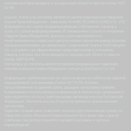
которые уже были введены в гражданский оборот в смысле статьи 1487
ГК РФ.
Huawei, Honor и их логотипы являются зарегистрированным товарным
знаком Правообладателя - компании HUAWEI TECHNOLOGIES CO., LTD.
Указывается не с целью индивидуализации собственных товаров и
услуг, а с целью информирования об оказываемых услугах в отношении
товаров Правообладателя. Данные услуги выполняются в
неавторизованных сервисных центрах независимыми индивидуальными
предпринимателями, не связанными с компанией Huawei Technologies
Co., Ltd и/или с ее официальными представителями в отношении
товаров, которые уже были введены в гражданский оборот в смысле
статьи 1487 ГК РФ.
Samsung и их логотипы являются зарегистрированными товарными
знаками компании правообладателя Samsung Electronics Co. Ltd.
Информация опубликованная на сайте не является публичной офертой,
определяемой положениями Статьи 437 ГК РФ. Контент,
представленный на данном сайте, защищен авторскими правами.
Копирование и использование информации в любом виде запрещены и
преследуются согласно действующему законодательству Российской
Федерации. Запчасти класса Original не являются оригинальными
запчастями.
Гарантия лучшей цены позволяет получить дополнительную скидку на
товар или услугу. Итоговая стоимость может быть выше чем у другой
компании. Не распространяется на авито магазины и частных
перекупщиков.