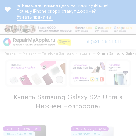
🔥 Рекордно низкие цены на покупку iPhone!
Почему iPhone скоро станут дороже?
Узнать причины.
Tog
8 (831) 26-21-911
nav
Главная
Магазин
Телефоны Samsung и гаджеты
Купить Samsung Galaxy
Купить Samsung Galaxy S25 Ultra в
Нижнем Новгороде:
СУПЕР ЦЕНА ДО 12.08
СУПЕР ЦЕНА ДО 12.08
РАССРОЧКА 0·0·36
РАССРОЧКА 0·0·36