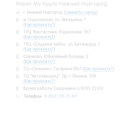
Repair My Apple Нижний Новгород
г. Нижний Новгород
(
Сменить город
)
м. Горьковская, ул. Звездинка 7
(
Как проехать?
)
ТРЦ Фантастика, Родионова, 187
(
Как проехать?
)
ТРЦ «Седьмое небо», ул. Бетанкура, 1
(
Как проехать?
)
Сормово, Юбилейный бульвар 2
(
Как проехать?
)
ТЦ «Океанис», Гагарина 35к1
(
Как проехать?
)
ТЦ "Автозаводец", Пр-т Ленина, 108
(
Как проехать?
)
Время работы: Ежедневно с 9:00-22:00
Телефон:
8 (831) 26-21-911