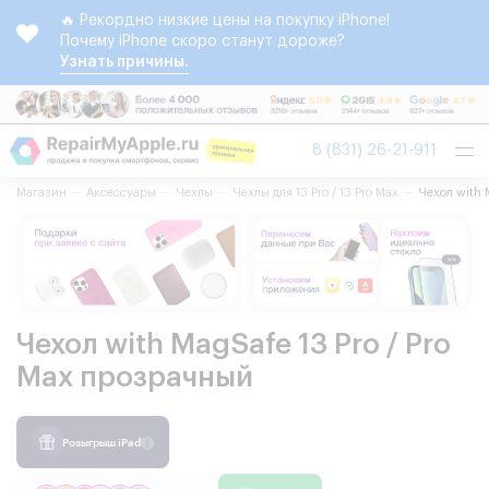
🔥 Рекордно низкие цены на покупку iPhone!
Почему iPhone скоро станут дороже?
Узнать причины.
Tog
8 (831) 26-21-911
nav
Магазин
Аксессуары
Чехлы
Чехлы для 13 Pro / 13 Pro Max
Чехол with 
Чехол with MagSafe 13 Pro / Pro
Max прозрачный
Розыгрыш iPad