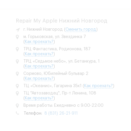
Repair My Apple Нижний Новгород
г. Нижний Новгород
(
Сменить город
)
м. Горьковская, ул. Звездинка 7
(
Как проехать?
)
ТРЦ Фантастика, Родионова, 187
(
Как проехать?
)
ТРЦ «Седьмое небо», ул. Бетанкура, 1
(
Как проехать?
)
Сормово, Юбилейный бульвар 2
(
Как проехать?
)
ТЦ «Океанис», Гагарина 35к1
(
Как проехать?
)
ТЦ "Автозаводец", Пр-т Ленина, 108
(
Как проехать?
)
Время работы: Ежедневно с 9:00-22:00
Телефон:
8 (831) 26-21-911