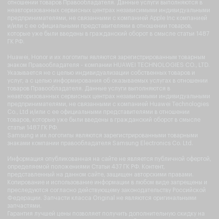
отношении товаров Правообладателя. Данные услуги выполняются в
неавторизованных сервисных центрах независимыми индивидуальными
предпринимателями, не связанными с компанией Apple Inc компанией
и/или с ее официальными представителями в отношении товаров,
которые уже были введены в гражданский оборот в смысле статьи 1487
ГК РФ.
Huawei, Honor и их логотипы являются зарегистрированным товарным
знаком Правообладателя - компании HUAWEI TECHNOLOGIES CO., LTD.
Указывается не с целью индивидуализации собственных товаров и
услуг, а с целью информирования об оказываемых услугах в отношении
товаров Правообладателя. Данные услуги выполняются в
неавторизованных сервисных центрах независимыми индивидуальными
предпринимателями, не связанными с компанией Huawei Technologies
Co., Ltd и/или с ее официальными представителями в отношении
товаров, которые уже были введены в гражданский оборот в смысле
статьи 1487 ГК РФ.
Samsung и их логотипы являются зарегистрированными товарными
знаками компании правообладателя Samsung Electronics Co. Ltd.
Информация опубликованная на сайте не является публичной офертой,
определяемой положениями Статьи 437 ГК РФ. Контент,
представленный на данном сайте, защищен авторскими правами.
Копирование и использование информации в любом виде запрещены и
преследуются согласно действующему законодательству Российской
Федерации. Запчасти класса Original не являются оригинальными
запчастями.
Гарантия лучшей цены позволяет получить дополнительную скидку на