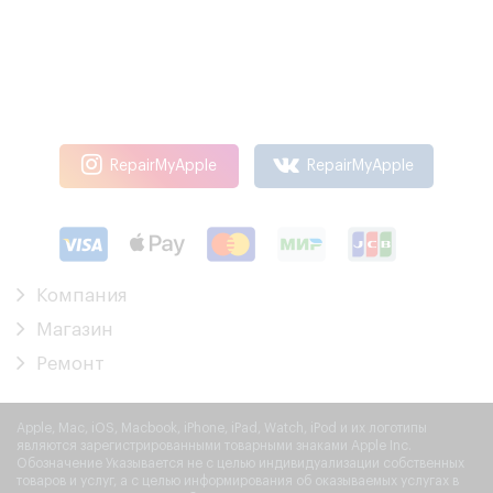
RepairMyApple
RepairMyApple
Компания
Магазин
Ремонт
Apple, Mac, iOS, Macbook, iPhone, iPad, Watch, iPod и их логотипы
являются зарегистрированными товарными знаками Apple Inc.
Обозначение Указывается не с целью индивидуализации собственных
товаров и услуг, а с целью информирования об оказываемых услугах в